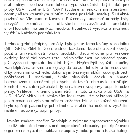
stal jediným dodavatelem tohoto typu slunečních brýlí také pro
piloty USAF včetně U.S. NAVY (vydané americkým ministerstvem
obrany všem vojenským pilotům včetně posádek letadel). Služebně
povinné ve Vietnamu a Kosovu. Požadavky americké armády byly
nejvyšší zejména v oblastech univerzálnosti produktu
s přihlédnutím na unifikaci modelu, trvanlivost výrobku a možnost
využití v každých podmínkách.
Technologické předpisy armády byly jasně formulovány v dodatku
(MIL. SPEC 25948). Dobře padnou každému, kdo chce zažít skvělý
pocit z univerzálnosti tohoto produktu. Jsou vhodné pro veškeré
aktivity, které rádi provozujete - od volného času po náročné sporty,
jež vyžadují opravdu kvalitní brýle. Nejčastější využití značky
Randolph Aviator směřuje logicky do oblasti letectví a to především
díky preciznímu vzhledu, dokonalým tvrzeným sklům odolných proti
poškrábání i prasknutí, škále obrouček, čoček a hlavně
bajonetovému ukončení plochých nástavců obrouček zajišťující
komfort s využitím jakéhokoli typu náhlavní soupravy, popř. letecké
přilby. Vzhledem k těmto parametrům si tuto značku piloti USAF a
U.S. NAVY oblíbili už především kvůli tomu, že ochranná přilba je
jejich povinnou výbavou během každého letu a ne každé sluneční
brýle splňují parametry pohodlného a stabilního nošení s využitím
náhlavní soupravy, popř. přilby.
Hlavním znakem značky Randolph je zejména ergonometrie výrobku
- tudíž přesně dimenzované bajonetové obroučky pro špičkovou
ergonomii s využitím náhlavní soupravy nebo přímo letecké helmy.