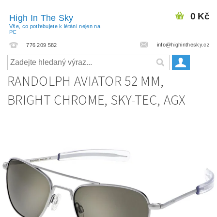
0 Kč
High In The Sky
Vše, co potřebujete k létání nejen na
PC
info@highinthesky.cz
776 209 582
RANDOLPH AVIATOR 52 MM,
BRIGHT CHROME, SKY-TEC, AGX