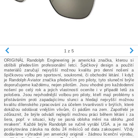
1
z 5
ORIGINÁL Randolph Engineering je americká značka, kterou si
oblíbili především profesionální letci. Špičkový design a použití
materiálů zaručují nejvyšší možnou kvalitu pro denní nošení a
špičkovou volbu pro sportovní, soukromé, či obchodní létání. I když
je Randolph Aviator značka především pro piloty, tyto sluneční brýle
doporučujeme každému, nejen pilotům. Jsou vhodné pro každodenní
nošení po celý rok a jejich vlastností oceníte i v případě letů za
pološera. Jsou nejvhodnější volbou pro piloty, kteří mají problémy s
přistáváním proti zapadajícímu slunci a hledají nejvyšší možnou
kvalitu dílenského zpracování za účelem trvanlivosti v brýlích, které
dokážou odolávat vnějším vlivům, či pádům na zem. Zapotřebí je
zdůraznit, že brýle odvádí nejlepší možnou práci během létání i za
šera, popř. v situaci, kdy se jasná obloha mění na oblohu „pod
mrakem“. Každé brýle Randolph se ručně vyrábí USA. a je na ně
poskytována záruka na dobu 24 měsíců od data zakoupení. Vždy
dodáváme výhradně jen americký originál - žádnou licenční výrobu,