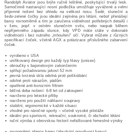
Randolph Aviator jsou brýle ručně leštěné, poskytující trvalý lesk.
Samočinně nastavující nosní podložka umožňuje vyvážené a velmi
příjemné nošení bez ohledu na velikost nosu. Šedé, sluneční a
šedo-zelené čočky jsou ideální zejména pro létání, neboť přenášejí
barvy rovnoměrně a tím je zaručena viditelnost potřebných detailů i
v šeru, popř. v ostrém slunečním svitu, nebo naopak během
nepříjemného západu slunce, kdy VPD máte stále v dokonalé
viditelnosti i bez nutného „mhouření" očí. Vybrat můžete z různých
specifikací čoček, včetně AGX a polarizace příslušného zabarvení
čoček.
vyrobeno v USA
unifikovaný design pro každý typ hlavy (unisex)
obroučky s bajonetovým zakončením
splňují požadovanou jakost 52 mm
pevná tvrzená skla odolná proti poškrábání
odolné proti nárazům, pádům
opatřené anti-korozním filtrem
běžná doba nošení: 6-8 let od zakoupení
navrženo pro letecké přilby
navrženo pro použití náhlavní soupravy
stabilní, ergonomické v každé situaci
vhodné pro náročné sporty – včetně vysoké pilotáže
ideální pro sportovní, rekreační, soukromé, či obchodní létání
ruční výroba z obrovskou historií nefalšované řemeslné výroby
rovnoměrný přenos barev (absolutní pravdivost barvy)