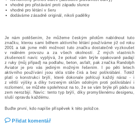
vhodné pro přistávání proti západu slunce
vhodné pro létání v šeru
dodáváme zásadně originál, nikoli padělky
Je nám potěšením, že můžeme českým pilotům nabídnout tuto
značku, kterou sami během aktivního létání používáme již od roku
2001 a tak jsme měli možnost tuto značku dostatečně vyzkoušet
v reálném provozu a za všech okolností. Z mých vlastních
zkušeností navíc vyplývá, že pokud vám brýle opakovaně padají
z ruky (můj případ) na podlahu, beton, asfalt, pak značka Randolph
Aviator je pro vás jediným možným řešením. I po pěti letech
aktivního používání jsou skla stále čirá a bez poškrábání. Totéž
platí o konstrukci brýlí, které dokonale pohlcují každý náraz - i
z větší výšky a díky tvrzeným sklům odolným proti poškrábání i
rozlomení, se můžete spolehnout na to, že se vám brýle při pádu na
zem nerozbijí. Navíc: tento typ brýlí, díky promyšlenému desigenu,
sluší opravdu každému.
Buďte první, kdo napíše příspěvek k této položce.
Přidat komentář