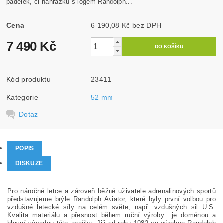
padělek, či náhražku s logem Randolph...
Cena
6 190,08 Kč bez DPH
7 490 Kč
Kód produktu
23411
Kategorie
52 mm
Dotaz
POPIS
DISKUZE
Pro náročné letce a zároveň běžné uživatele adrenalinových sportů
představujeme brýle Randolph Aviator, které byly první volbou pro
vzdušné letecké síly na celém světe, např. vzdušných sil U.S.
Kvalita materiálu a přesnost během ruční výroby je doménou a
hlavní výsadou této značky. Již od roku 1982 se výrobce Randolph