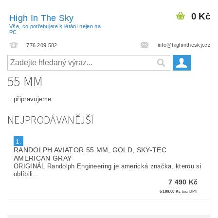
0 Kč
High In The Sky
Vše, co potřebujete k létání nejen na
PC
info@highinthesky.cz
776 209 582
55 MM
...připravujeme
NEJPRODÁVANĚJŠÍ
1.
RANDOLPH AVIATOR 55 MM, GOLD, SKY-TEC
AMERICAN GRAY
ORIGINÁL Randolph Engineering je americká značka, kterou si
oblíbili...
7 490 Kč
6 190,08 Kč
bez DPH