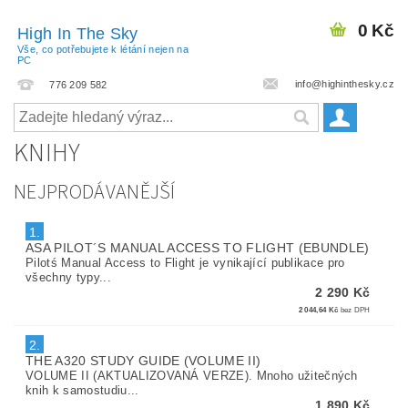
0 Kč
High In The Sky
Vše, co potřebujete k létání nejen na
PC
info@highinthesky.cz
776 209 582
KNIHY
NEJPRODÁVANĚJŠÍ
1.
ASA PILOT´S MANUAL ACCESS TO FLIGHT (EBUNDLE)
Pilotś Manual Access to Flight je vynikající publikace pro
všechny typy...
2 290 Kč
2 044,64 Kč
bez DPH
2.
THE A320 STUDY GUIDE (VOLUME II)
VOLUME II (AKTUALIZOVANÁ VERZE). Mnoho užitečných
knih k samostudiu...
1 890 Kč