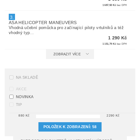
1 687,50 Kč
bez DPH
3.
ASA HELICOPTER MANEUVERS
Vhodná učební pomůcka pro začínající piloty vrtulníků a též
vhodný typ...
1 290 Kč
1 151,79 Kč
bez DPH
ZOBRAZIT VÍCE
NA SKLADĚ
AKCE
NOVINKA
TIP
880
Kč
2290
Kč
POLOŽEK K ZOBRAZENÍ:
58