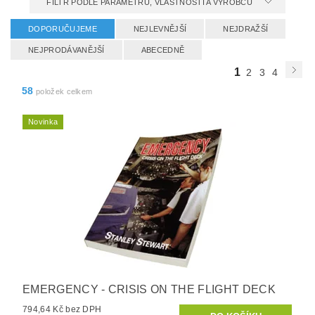
FILTR PODLE PARAMETRŮ, VLASTNOSTÍ A VÝROBCŮ
DOPORUČUJEME
NEJLEVNĚJŠÍ
NEJDRAŽŠÍ
NEJPRODÁVANĚJŠÍ
ABECEDNĚ
1
2
3
4
58
položek celkem
Novinka
EMERGENCY - CRISIS ON THE FLIGHT DECK
794,64 Kč bez DPH