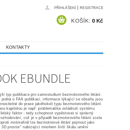
|
PŘIHLÁŠENÍ
REGISTRACE
KOŠÍK:
0 Kč
KONTAKTY
BOOK EBUNDLE
jší typ publikace pro samostudium bezmotorového létání.
 jedná o FAA publikaci, informace týkající se obsahu jsou
enositelné do praxe jakéhokoli typu bezmotorového létání.
ou kapitolou je např. problematika ovládnutí systému
lidský faktor - tedy schopnost vypěstovat si správný
rozhodování, což je v případě bezmotorového létání zcela
oproti motorařině lze bezmotorové létání pojmout jako
ý 3D prostor" nabízející mnohem širší škálu umění