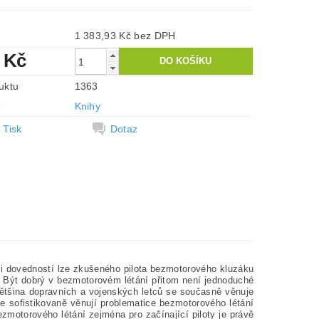
1 383,93 Kč bez DPH
 Kč
uktu
1363
e
Knihy
Tisk
Dotaz
axi dovedností lze zkušeného pilota bezmotorového kluzáku
t. Být dobrý v bezmotorovém létání přitom není jednoduché
. Většina dopravních a vojenských letců se současně věnuje
se sofistikovaně věnují problematice bezmotorového létání
 bezmotorového létání zejména pro začínající piloty je právě