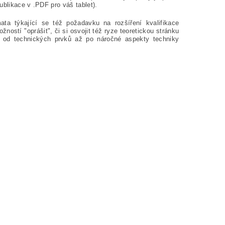
publikace v .PDF pro váš tablet).
mata týkající se též požadavku na rozšíření kvalifikace
žností "oprášit", či si osvojit též ryze teoretickou stránku
ní od technických prvků až po náročné aspekty techniky