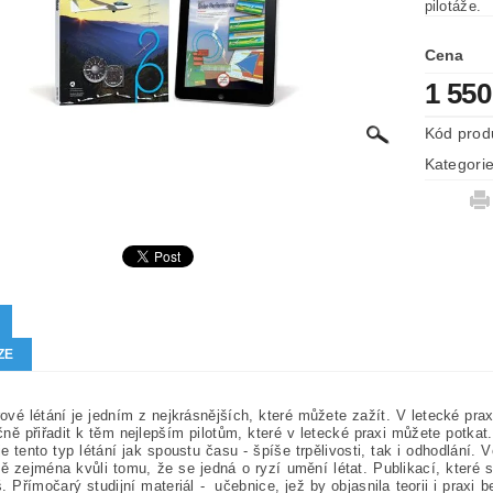
pilotáže.
Cena
1 550
Kód prod
Kategori
ZE
vé létání je jedním z nejkrásnějších, které můžete zažít. V letecké pr
ně přiřadit k těm nejlepším pilotům, které v letecké praxi můžete potka
e tento typ létání jak spoustu času - špíše trpělivosti, tak i odhodlání
ně zejména kvůli tomu, že se jedná o ryzí umění létat. Publikací, které 
iš. Přímočarý studijní materiál - učebnice, jež by objasnila teorii i praxi