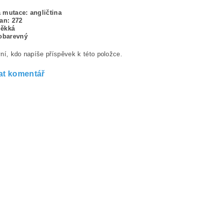
 mutace: angličtina
an: 272
měkká
lobarevný
ní, kdo napíše příspěvek k této položce.
at komentář