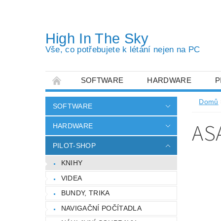
High In The Sky
Vše, co potřebujete k létání nejen na PC
SOFTWARE
HARDWARE
P
OBCHODNÍ PODMÍNKY
PODMÍNKY OC
Domů
SOFTWARE
AS
HARDWARE
PILOT-SHOP
KNIHY
VIDEA
BUNDY, TRIKA
NAVIGAČNÍ POČÍTADLA