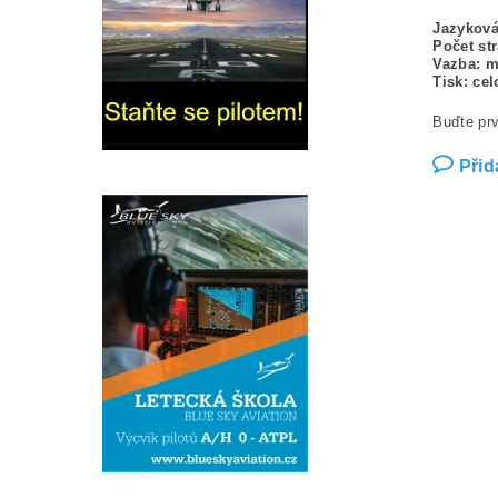
Jazyková
Počet str
Vazba: 
Tisk: ce
Buďte prv
Přid