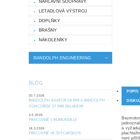
NÁHLAVNÍ SOUPRAVY
LETADLOVÁ VÝSTROJ
DOPLŇKY
BRAŠNY
NÁKOLENÍKY
RANDOLPH ENGINEERING
BLOG
POPIS
20.7.2026
RANDOLPH AVIATOR 58 MM A RANDOLPH
DISKU
CONCORDE 57 MM SKLADEM!
3.5.2026
Bezmotoro
PRACOVNĚ V RUMUNSKU!
jednoznač
a vyžaduj
18.3.2026
PRACOVNĚ VE ŠVÝCARSKU!!!
plachtaři
není příl