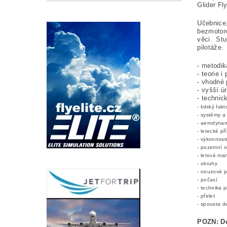
Glider Fl
Učebnice
bezmotoro
věci. St
pilotáže.
- metodik
- teorie 
- vhodné 
- vyšší ú
- technic
- lidský fakt
- systémy 
- aerodyna
- letecké pří
- výkonnost
- pozemní 
- letové ma
- okruhy
- nouzové 
- počasí
- technika p
- přelet
- spousta de
POZN: Do