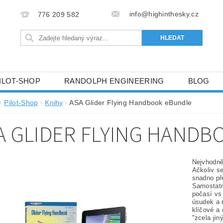
info@highinthesky.cz
776 209 582
ILOT-SHOP
RANDOLPH ENGINEERING
BLOG
HRANY OSOBNÍCH ÚDAJŮ (GDPR)
Pilot-Shop
Knihy
ASA Glider Flying Handbook eBundle
A GLIDER FLYING HAND
Nejvhodně
Ačkoliv se
snadno př
Samostatn
počasí vs 
úsudek a 
klíčové a 
"zcela jin