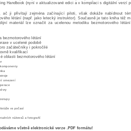
ying Handbook (nyní v aktualizované edici a v kompilaci s digitální verzí 
, ač ji přivítají zejména začínající piloti, však dokáže nabídnout té
vého létání (např. jako letecký instruktor). Současně je tato kniha též mo
udijní materiál lze označit za ucelenou metodiku bezmotorového létá
a bezmotorového létání
i praxe v ucelené podobě
pro začátečníky i pokročilé
rovně kvalifikací
ké oblasti bezmotorového létání
or
a komponenty
mika
stroje
ní omezení
operace
névry
postupy
ilotáže vs počasí
tailních nákresů a fotografií
dáváme včetně elektronické verze .PDF formátu!