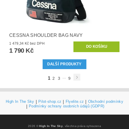
CESSNA SHOULDER BAG NAVY
1 479,34 Kč bez DPH
1 790 Kč
DALŠÍ PRODUKTY
...
1
2
3
9
High In The Sky
|
Pilot-shop.cz
|
Flyelite.cz
|
Obchodní podmínky
|
Podmínky ochrany osobních údajů (GDPR)
2026 ©
High In The Sky
, všechna práva vyhrazena