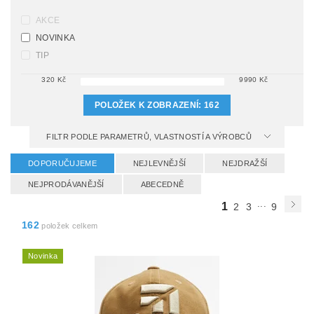
AKCE
NOVINKA
TIP
320
Kč
9990
Kč
POLOŽEK K ZOBRAZENÍ:
162
FILTR PODLE PARAMETRŮ, VLASTNOSTÍ A VÝROBCŮ
DOPORUČUJEME
NEJLEVNĚJŠÍ
NEJDRAŽŠÍ
NEJPRODÁVANĚJŠÍ
ABECEDNĚ
...
1
2
3
9
162
položek celkem
Novinka