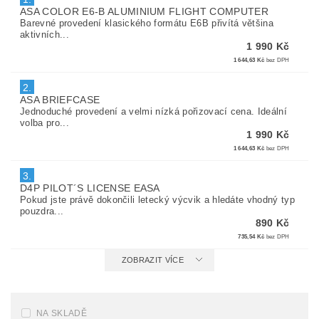
ASA COLOR E6-B ALUMINIUM FLIGHT COMPUTER
Barevné provedení klasického formátu E6B přivítá většina
aktivních...
1 990 Kč
1 644,63 Kč
bez DPH
2.
ASA BRIEFCASE
Jednoduché provedení a velmi nízká pořizovací cena. Ideální
volba pro...
1 990 Kč
1 644,63 Kč
bez DPH
3.
D4P PILOT´S LICENSE EASA
Pokud jste právě dokončili letecký výcvik a hledáte vhodný typ
pouzdra...
890 Kč
735,54 Kč
bez DPH
ZOBRAZIT VÍCE
NA SKLADĚ