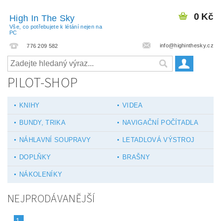
0 Kč
High In The Sky
Vše, co potřebujete k létání nejen na
PC
info@highinthesky.cz
776 209 582
PILOT-SHOP
KNIHY
VIDEA
BUNDY, TRIKA
NAVIGAČNÍ POČÍTADLA
NÁHLAVNÍ SOUPRAVY
LETADLOVÁ VÝSTROJ
DOPLŇKY
BRAŠNY
NÁKOLENÍKY
NEJPRODÁVANĚJŠÍ
1.