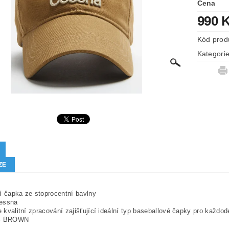
Cena
990 
Kód prod
Kategori
ZE
ní čapka ze stoprocentní bavlny
Cessna
 kvalitní zpracování zajišťující ideální typ baseballové čapky pro každod
 - BROWN