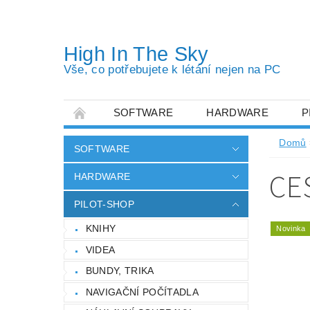
High In The Sky
Vše, co potřebujete k létání nejen na PC
SOFTWARE
HARDWARE
P
OBCHODNÍ PODMÍNKY
PODMÍNKY OC
Domů
SOFTWARE
CE
HARDWARE
PILOT-SHOP
KNIHY
Novinka
VIDEA
BUNDY, TRIKA
NAVIGAČNÍ POČÍTADLA