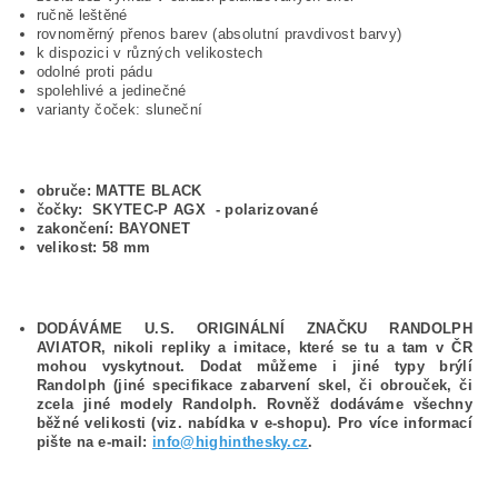
ručně leštěné
rovnoměrný přenos barev (absolutní pravdivost barvy)
k dispozici v různých velikostech
odolné proti pádu
spolehlivé a jedinečné
varianty čoček: sluneční
obruče: MATTE BLACK
čočky: SKYTEC-P AGX - polarizované
zakončení: BAYONET
velikost: 58 mm
DODÁVÁME U.S. ORIGINÁLNÍ ZNAČKU RANDOLPH
AVIATOR, nikoli repliky a imitace, které se tu a tam v ČR
mohou vyskytnout. Dodat můžeme i jiné typy brýlí
Randolph (jiné specifikace zabarvení skel, či obrouček, či
zcela jiné modely Randolph. Rovněž dodáváme všechny
běžné velikosti (viz. nabídka v e-shopu). Pro více informací
pište na e-mail:
info@highinthesky.cz
.