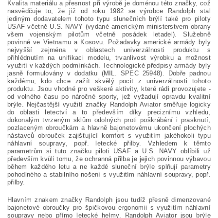
Kvalita materiálu a přesnost při výrobě je doménou této značky, což
nasvědčuje to, že již od roku 1982 se výrobce Randolph stal
jediným dodavatelem tohoto typu slunečních brýlí také pro piloty
USAF včetně U.S. NAVY (vydané americkým ministerstvem obrany
všem vojenským pilotům včetně posádek letadel). Služebně
povinné ve Vietnamu a Kosovu. Požadavky americké armády byly
nejvyšší zejména v oblastech univerzálnosti produktu s
přihlédnutím na unifikaci modelu, trvanlivost výrobku a možnost
využití v každých podmínkách. Technologické předpisy armády byly
jasně formulovány v dodatku (MIL. SPEC 25948). Dobře padnou
každému, kdo chce zažít skvělý pocit z univerzálnosti tohoto
produktu. Jsou vhodné pro veškeré aktivity, které rádi provozujete -
od volného času po náročné sporty, jež vyžadují opravdu kvalitní
brýle. Nejčastější využití značky Randolph Aviator směřuje logicky
do oblasti letectví a to především díky preciznímu vzhledu,
dokonalým tvrzeným sklům odolných proti poškrábání i prasknutí,
pozlaceným obroučkám a hlavně bajonetovému ukončení plochých
nástavců obrouček zajišťující komfort s využitím jakéhokoli typu
náhlavní soupravy, popř. letecké přilby. Vzhledem k těmto
parametrům si tuto značku piloti USAF a U.S. NAVY oblíbili už
především kvůli tomu, že ochranná přilba je jejich povinnou výbavou
během každého letu a ne každé sluneční brýle splňují parametry
pohodlného a stabilního nošení s využitím náhlavní soupravy, popř.
přilby.
Hlavním znakem značky Randolph jsou tudíž přesně dimenzované
bajonetové obroučky pro špičkovou ergonomii s využitím náhlavní
soupravy nebo přímo letecké helmy. Randolph Aviator jsou brýle