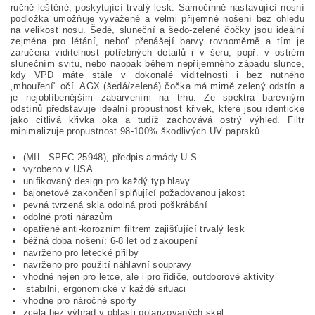
ručně leštěné, poskytující trvalý lesk. Samočinně nastavující nosní
podložka umožňuje vyvážené a velmi příjemné nošení bez ohledu
na velikost nosu. Šedé, sluneční a šedo-zelené čočky jsou ideální
zejména pro létání, neboť přenášejí barvy rovnoměrně a tím je
zaručena viditelnost potřebných detailů i v šeru, popř. v ostrém
slunečním svitu, nebo naopak během nepříjemného západu slunce,
kdy VPD máte stále v dokonalé viditelnosti i bez nutného
„mhouření" očí. AGX (šedá/zelená) čočka má mirně zelený odstín a
je nejoblíbenějším zabarvením na trhu. Ze spektra barevným
odstínů představuje ideální propustnost křivek, které jsou identické
jako citlivá křivka oka a tudíž zachovává ostrý výhled. Filtr
minimalizuje propustnost 98-100% škodlivých UV paprsků.
(MIL. SPEC 25948), předpis armády U.S.
vyrobeno v USA
unifikovaný design pro každý typ hlavy
bajonetové zakončení splňující požadovanou jakost
pevná tvrzená skla odolná proti poškrábání
odolné proti nárazům
opatřené anti-korozním filtrem zajišťující trvalý lesk
běžná doba nošení: 6-8 let od zakoupení
navrženo pro letecké přilby
navrženo pro použití náhlavní soupravy
vhodné nejen pro letce, ale i pro řidiče, outdoorové aktivity
stabilní, ergonomické v každé situaci
vhodné pro náročné sporty
zcela bez výhrad v oblasti polarizovaných skel