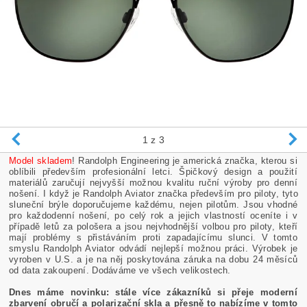
1
z 3
Model skladem
! Randolph Engineering je americká značka, kterou si
oblíbili především profesionální letci. Špičkový design a použití
materiálů zaručují nejvyšší možnou kvalitu ruční výroby pro denní
nošení. I když je Randolph Aviator značka především pro piloty, tyto
sluneční brýle doporučujeme každému, nejen pilotům. Jsou vhodné
pro každodenní nošení, po celý rok a jejich vlastností oceníte i v
případě letů za pološera a jsou nejvhodnější volbou pro piloty, kteří
mají problémy s přistáváním proti zapadajícímu slunci. V tomto
smyslu Randolph Aviator odvádí nejlepší možnou práci. Výrobek je
vyroben v U.S. a je na něj poskytována záruka na dobu 24 měsíců
od data zakoupení. Dodáváme ve všech velikostech.
Dnes máme novinku: stále více zákazníků si přeje moderní
zbarvení obručí a polarizační skla a přesně to nabízíme v tomto