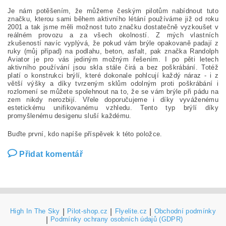
Je nám potěšením, že můžeme českým pilotům nabídnout tuto
značku, kterou sami během aktivního létání používáme již od roku
2001 a tak jsme měli možnost tuto značku dostatečně vyzkoušet v
reálném provozu a za všech okolností. Z mých vlastních
zkušeností navíc vyplývá, že pokud vám brýle opakovaně padají z
ruky (můj případ) na podlahu, beton, asfalt, pak značka Randolph
Aviator je pro vás jediným možným řešením. I po pěti letech
aktivního používání jsou skla stále čirá a bez poškrábání. Totéž
platí o konstrukci brýlí, které dokonale pohlcují každý náraz - i z
větší výšky a díky tvrzeným sklům odolným proti poškrábání i
rozlomení se můžete spolehnout na to, že se vám brýle při pádu na
zem nikdy nerozbijí. Vřele doporučujeme i díky vyváženému
estetickému unifikovanému vzhledu. Tento typ brýlí díky
promyšlenému desigenu sluší každému.
Buďte první, kdo napíše příspěvek k této položce.
Přidat komentář
High In The Sky
|
Pilot-shop.cz
|
Flyelite.cz
|
Obchodní podmínky
|
Podmínky ochrany osobních údajů (GDPR)