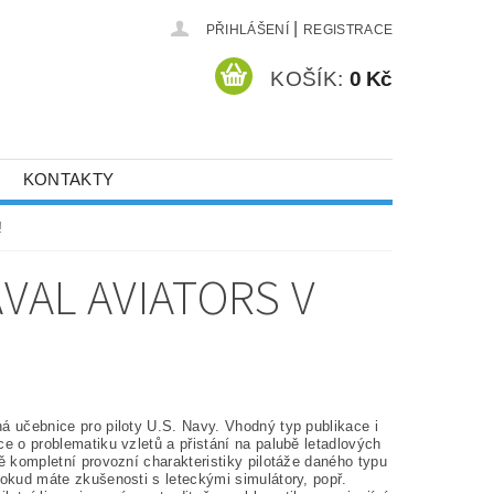
|
PŘIHLÁŠENÍ
REGISTRACE
KOŠÍK:
0 Kč
KONTAKTY
!
VAL AVIATORS V
á učebnice pro piloty U.S. Navy. Vhodný typ publikace i
e o problematiku vzletů a přistání na palubě letadlových
ě kompletní provozní charakteristiky pilotáže daného typu
Pokud máte zkušenosti s leteckými simulátory, popř.