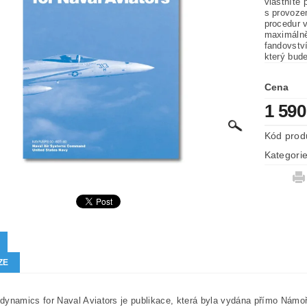
vlastníte 
s provozem
procedur 
maximálně 
fandovstv
který bude
Cena
1 590
Kód prod
Kategori
ZE
ynamics for Naval Aviators je publikace, která byla vydána přímo Námo