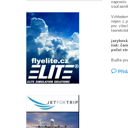
naprosto 
současně
Vzhledem 
nejen z 
pro všec
teoretick
jazyková
tisk: čer
počet str
Buďte prv
Přid