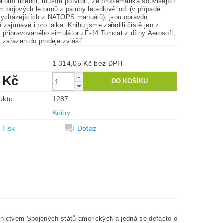
pilotní licenci, musím potvrdit, že problematika související
 bojových letounů z paluby letadlové lodi (v případě
vycházejících z NATOPS manuálů), jsou opravdu
zajímavé i pro laika. Knihu jsme zařadili čistě jen z
í připravovaného simulátoru F-14 Tomcat z dílny Aerosoft,
 zařazen do prodeje zvlášť.
1 314,05 Kč bez DPH
 Kč
uktu
1287
e
Knihy
Tisk
Dotaz
řnictvem Spojených států amerických a jedná se defacto o