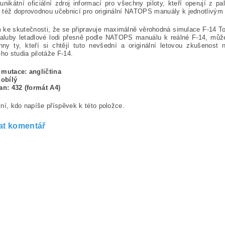
unikátní oficiální zdroj informací pro všechny piloty, kteří operují z p
 též doprovodnou učebnicí pro originální NATOPS manuály k jednotlivým
ke skutečnosti, že se připravuje maximálně věrohodná simulace F-14 To
paluby letadlové lodi přesně podle NATOPS manuálu k reálné F-14, můž
hny ty, kteří si chtějí tuto nevšední a originální letovou zkušenost
ého studia pilotáže F-14.
 mutace: angličtina
nobílý
an: 432 (formát A4)
ní, kdo napíše příspěvek k této položce.
at komentář