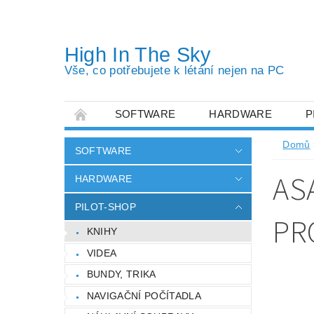
High In The Sky
Vše, co potřebujete k létání nejen na PC
SOFTWARE
HARDWARE
P
OBCHODNÍ PODMÍNKY
PODMÍNKY OC
Domů
SOFTWARE
AS
HARDWARE
PILOT-SHOP
PR
KNIHY
VIDEA
BUNDY, TRIKA
NAVIGAČNÍ POČÍTADLA