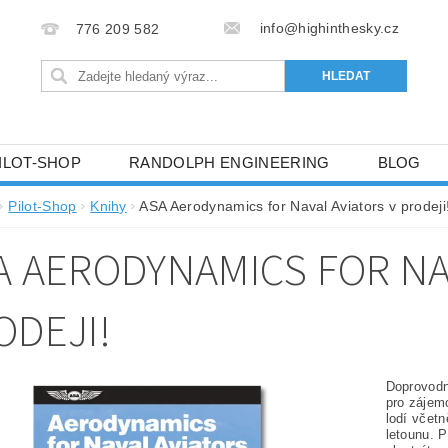
info@highinthesky.cz
776 209 582
ILOT-SHOP
RANDOLPH ENGINEERING
BLOG
HRANY OSOBNÍCH ÚDAJŮ (GDPR)
Pilot-Shop
Knihy
ASA Aerodynamics for Naval Aviators v prodeji
A AERODYNAMICS FOR NA
ODEJI!
Doprovodn
pro zájemc
lodí včetn
letounu. 