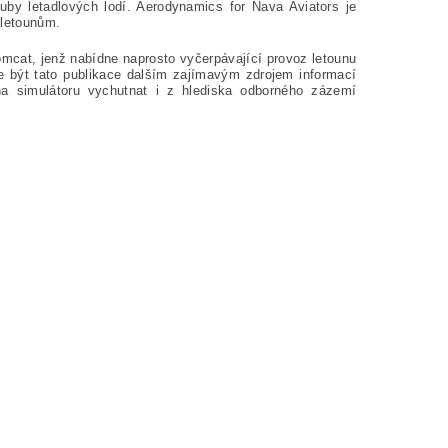
aluby letadlových lodí. Aerodynamics for Nava Aviators je
 letounům.
mcat, jenž nabídne naprosto vyčerpávající provoz letounu
e být tato publikace dalším zajímavým zdrojem informací
 na simulátoru vychutnat i z hlediska odborného zázemí