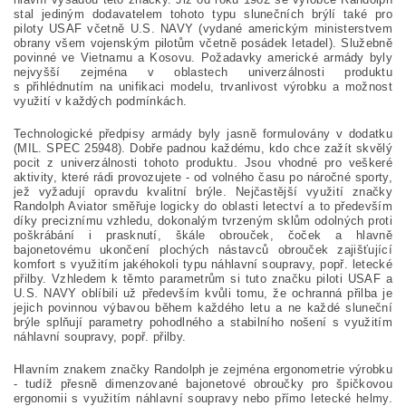
stal jediným dodavatelem tohoto typu slunečních brýlí také pro
piloty USAF včetně U.S. NAVY (vydané americkým ministerstvem
obrany všem vojenským pilotům včetně posádek letadel). Služebně
povinné ve Vietnamu a Kosovu. Požadavky americké armády byly
nejvyšší zejména v oblastech univerzálnosti produktu
s přihlédnutím na unifikaci modelu, trvanlivost výrobku a možnost
využití v každých podmínkách.
Technologické předpisy armády byly jasně formulovány v dodatku
(MIL. SPEC 25948). Dobře padnou každému, kdo chce zažít skvělý
pocit z univerzálnosti tohoto produktu. Jsou vhodné pro veškeré
aktivity, které rádi provozujete - od volného času po náročné sporty,
jež vyžadují opravdu kvalitní brýle. Nejčastější využití značky
Randolph Aviator směřuje logicky do oblasti letectví a to především
díky preciznímu vzhledu, dokonalým tvrzeným sklům odolných proti
poškrábání i prasknutí, škále obrouček, čoček a hlavně
bajonetovému ukončení plochých nástavců obrouček zajišťující
komfort s využitím jakéhokoli typu náhlavní soupravy, popř. letecké
přilby. Vzhledem k těmto parametrům si tuto značku piloti USAF a
U.S. NAVY oblíbili už především kvůli tomu, že ochranná přilba je
jejich povinnou výbavou během každého letu a ne každé sluneční
brýle splňují parametry pohodlného a stabilního nošení s využitím
náhlavní soupravy, popř. přilby.
Hlavním znakem značky Randolph je zejména ergonometrie výrobku
- tudíž přesně dimenzované bajonetové obroučky pro špičkovou
ergonomii s využitím náhlavní soupravy nebo přímo letecké helmy.