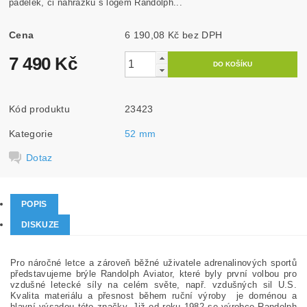
padělek, či náhražku s logem Randolph...
Cena
6 190,08 Kč bez DPH
7 490 Kč
Kód produktu
23423
Kategorie
52 mm
Dotaz
POPIS
DISKUZE
Pro náročné letce a zároveň běžné uživatele adrenalinových sportů
představujeme brýle Randolph Aviator, které byly první volbou pro
vzdušné letecké síly na celém světe, např. vzdušných sil U.S.
Kvalita materiálu a přesnost během ruční výroby je doménou a
hlavní výsadou této značky. Již od roku 1982 se výrobce Randolph