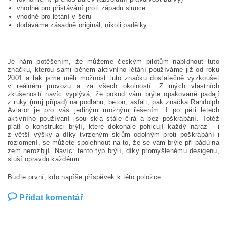
vhodné pro přistávání proti západu slunce
vhodné pro létání v šeru
dodáváme zásadně originál, nikoli padělky
Je nám potěšením, že můžeme českým pilotům nabídnout tuto
značku, kterou sami během aktivního létání používáme již od roku
2001 a tak jsme měli možnost tuto značku dostatečně vyzkoušet
v reálném provozu a za všech okolností. Z mých vlastních
zkušeností navíc vyplývá, že pokud vám brýle opakovaně padají
z ruky (můj případ) na podlahu, beton, asfalt, pak značka Randolph
Aviator je pro vás jediným možným řešením. I po pěti letech
aktivního používání jsou skla stále čirá a bez poškrábání. Totéž
platí o konstrukci brýlí, které dokonale pohlcují každý náraz - i
z větší výšky a díky tvrzeným sklům odolným proti poškrábání i
rozlomení, se můžete spolehnout na to, že se vám brýle při pádu na
zem nerozbijí. Navíc: tento typ brýlí, díky promyšlenému desigenu,
sluší opravdu každému.
Buďte první, kdo napíše příspěvek k této položce.
Přidat komentář