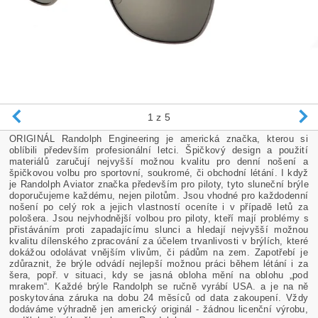
1
z 5
ORIGINÁL Randolph Engineering je americká značka, kterou si
oblíbili především profesionální letci. Špičkový design a použití
materiálů zaručují nejvyšší možnou kvalitu pro denní nošení a
špičkovou volbu pro sportovní, soukromé, či obchodní létání. I když
je Randolph Aviator značka především pro piloty, tyto sluneční brýle
doporučujeme každému, nejen pilotům. Jsou vhodné pro každodenní
nošení po celý rok a jejich vlastností oceníte i v případě letů za
pološera. Jsou nejvhodnější volbou pro piloty, kteří mají problémy s
přistáváním proti zapadajícímu slunci a hledají nejvyšší možnou
kvalitu dílenského zpracování za účelem trvanlivosti v brýlích, které
dokážou odolávat vnějším vlivům, či pádům na zem. Zapotřebí je
zdůraznit, že brýle odvádí nejlepší možnou práci během létání i za
šera, popř. v situaci, kdy se jasná obloha mění na oblohu „pod
mrakem“. Každé brýle Randolph se ručně vyrábí USA. a je na ně
poskytována záruka na dobu 24 měsíců od data zakoupení. Vždy
dodáváme výhradně jen americký originál - žádnou licenční výrobu,