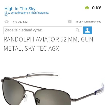
0 Kč
High In The Sky
Vše, co potřebujete k létání nejen na
PC
info@highinthesky.cz
776 209 582
RANDOLPH AVIATOR 52 MM, GUN
METAL, SKY-TEC AGX