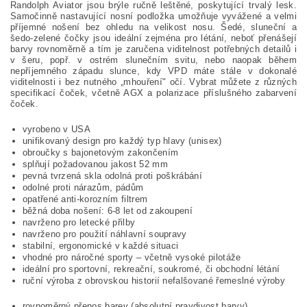
Randolph Aviator jsou brýle ručně leštěné, poskytující trvalý lesk.
Samočinně nastavující nosní podložka umožňuje vyvážené a velmi
příjemné nošení bez ohledu na velikost nosu. Šedé, sluneční a
šedo-zelené čočky jsou ideální zejména pro létání, neboť přenášejí
barvy rovnoměrně a tím je zaručena viditelnost potřebných detailů i
v šeru, popř. v ostrém slunečním svitu, nebo naopak během
nepříjemného západu slunce, kdy VPD máte stále v dokonalé
viditelnosti i bez nutného „mhouření" očí. Vybrat můžete z různých
specifikací čoček, včetně AGX a polarizace příslušného zabarvení
čoček.
vyrobeno v USA
unifikovaný design pro každý typ hlavy (unisex)
obroučky s bajonetovým zakončením
splňují požadovanou jakost 52 mm
pevná tvrzená skla odolná proti poškrábání
odolné proti nárazům, pádům
opatřené anti-korozním filtrem
běžná doba nošení: 6-8 let od zakoupení
navrženo pro letecké přilby
navrženo pro použití náhlavní soupravy
stabilní, ergonomické v každé situaci
vhodné pro náročné sporty – včetně vysoké pilotáže
ideální pro sportovní, rekreační, soukromé, či obchodní létání
ruční výroba z obrovskou historií nefalšované řemeslné výroby
rovnoměrný přenos barev (absolutní pravdivost barvy)