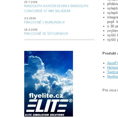
20.7.2026
přidán
RANDOLPH AVIATOR 58 MM A RANDOLPH
vylepš
CONCORDE 57 MM SKLADEM!
vylepš
integr
3.5.2026
PRACOVNĚ V RUMUNSKU!
popř. 
o 30 p
18.3.2026
zvýšen
PRACOVNĚ VE ŠVÝCARSKU!!!
vyšší 
vyšší 
Produkt 
AeroFl
Helgol
Switze
Northe
Pro více 