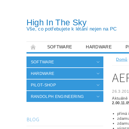
High In The Sky
Vše, co potřebujete k létání nejen na PC
SOFTWARE
HARDWARE
P
OBCHODNÍ PODMÍNKY
PODMÍNKY OC
Domů
SOFTWARE
AER
HARDWARE
PILOT-SHOP
26.3.20
RANDOLPH ENGINEERING
Aktuálně 
2.00.11.0
přímá
BLOG
zdarma
zdarma
výrazn