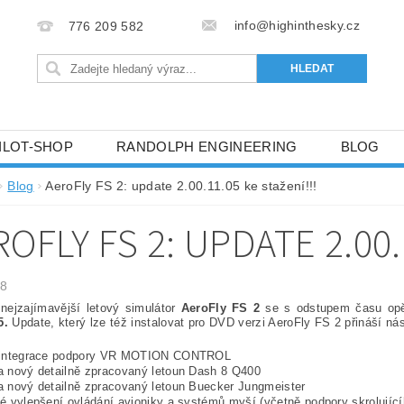
info@highinthesky.cz
776 209 582
ILOT-SHOP
RANDOLPH ENGINEERING
BLOG
HRANY OSOBNÍCH ÚDAJŮ (GDPR)
Blog
AeroFly FS 2: update 2.00.11.05 ke stažení!!!
OFLY FS 2: UPDATE 2.00.
18
nejzajímavější letový simulátor
AeroFly FS 2
se s odstupem času opět 
5.
Update, který lze též instalovat pro DVD verzi AeroFly FS 2 přináší nás
 integrace podpory VR MOTION CONTROL
 nový detailně zpracovaný letoun Dash 8 Q400
 nový detailně zpracovaný letoun Buecker Jungmeister
é vylepšení ovládání avioniky a systémů myší (včetně podpory skrolující