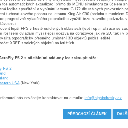
a fce automatických aktualizací přímo do MENU simulátoru za účelem s
ená logika spouštění a vypínání letounu C-172 dle reálných provozních p
ení turbovrtulového pohonu na letounu King Air C90 (obdoba s modelem 
ace progresívně vyladěného propročního využití brzd hlavního podvozku v 
klávesnici
rocent lepší FPS v hustě osídlených oblastech (lepší optimalizace se za
í rozlišení ovládání myší (lepší odezva na obrazovce jak ve 2D, tak i v 
kvalita topograficky přesného umístění 3D objektů poblíž letiště
počet XREF statických objektů na letištích
AeroFly FS 2 s oficiálními add-ony lze zakoupit níže
:
y FS 2
and
rland
astern USA
(New York)
informací nás neváhejte kontaktovat na e-mailu:
info@highinthesky.cz
PŘEDCHOZÍ ČLÁNEK
DALŠ