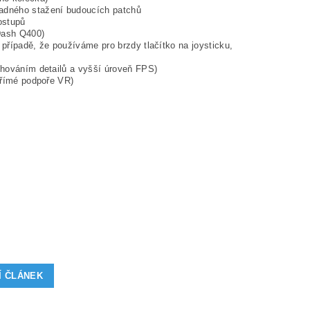
nadného stažení budoucích patchů
ostupů
Dash Q400)
případě, že používáme pro brzdy tlačítko na joysticku,
chováním detailů a vyšší úroveň FPS)
přímé podpoře VR)
Í ČLÁNEK