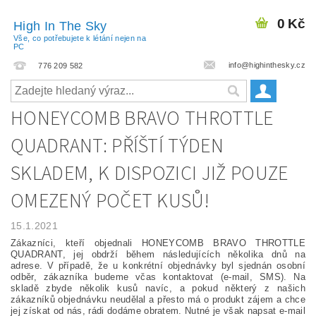
0 Kč
High In The Sky
Vše, co potřebujete k létání nejen na
PC
info@highinthesky.cz
776 209 582
HONEYCOMB BRAVO THROTTLE
QUADRANT: PŘÍŠTÍ TÝDEN
SKLADEM, K DISPOZICI JIŽ POUZE
OMEZENÝ POČET KUSŮ!
15.1.2021
Zákazníci, kteří objednali HONEYCOMB BRAVO THROTTLE
QUADRANT, jej obdrží během následujících několika dnů na
adrese. V případě, že u konkrétní objednávky byl sjednán osobní
odběr, zákazníka budeme včas kontaktovat (e-mail, SMS). Na
skladě zbyde několik kusů navíc, a pokud některý z našich
zákazníků objednávku neudělal a přesto má o produkt zájem a chce
jej získat od nás, rádi dodáme obratem. Nutné je však napsat e-mail