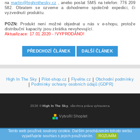
na
martin@highinthesky.cz
, anebo poslat SMS na telefon: 776 209
582. Obratem se ozveme a dohodneme společně expedici, či
vyzvednutí produktu.
POZN:
Produkt není možné objednat u nás v e-shopu, protože
distribuční kapacity jsou zkrátka nevyhovující.
Aktualizace: 17.01.2020 - !VYPRODÁNO!
PŘEDCHOZÍ ČLÁNEK
DALŠÍ ČLÁNEK
High In The Sky
|
Pilot-shop.cz
|
Flyelite.cz
|
Obchodní podmínky
|
Podmínky ochrany osobních údajů (GDPR)
2026 ©
High In The Sky
, všechna práva vyhrazena
Vytvořil Shoptet
Tento web používá soubory cookie. Dalším procházením tohoto webu
vyjadřujete souhlas s jejich používáním.
ROZUMÍM