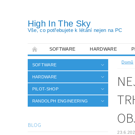
High In The Sky
Vše, co potřebujete k létání nejen na PC
SOFTWARE
HARDWARE
P
OBCHODNÍ PODMÍNKY
PODMÍNKY OC
Domů
SOFTWARE
NE
HARDWARE
PILOT-SHOP
TR
RANDOLPH ENGINEERING
OB
BLOG
23.6.20