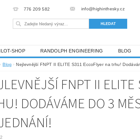
info@highinthesky.cz
776 209 582
ILOT-SHOP
RANDOLPH ENGINEERING
BLOG
HRANY OSOBNÍCH ÚDAJŮ (GDPR)
Blog
Nejlevnější FNPT II ELITE S311 EccoFlyer na trhu! Dodává
JLEVNĚJŠÍ FNPT II ELITE
HU! DODÁVÁME DO 3 MĚ
JEDNÁNÍ!
22