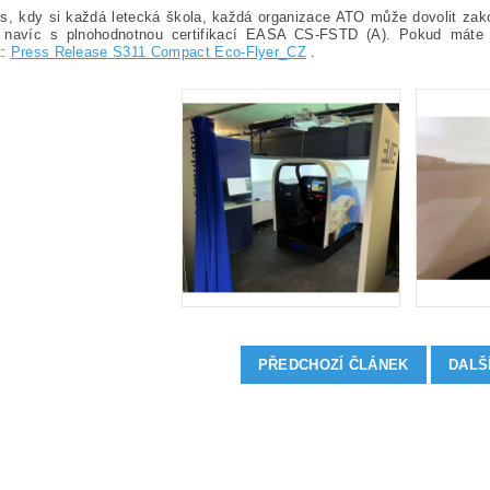
s, kdy si každá letecká škola, každá organizace ATO může dovolit zako
 navíc s plnohodnotnou certifikací EASA CS-FSTD (A). Pokud máte z
t:
Press Release S311 Compact Eco-Flyer_CZ
.
PŘEDCHOZÍ ČLÁNEK
DALŠ