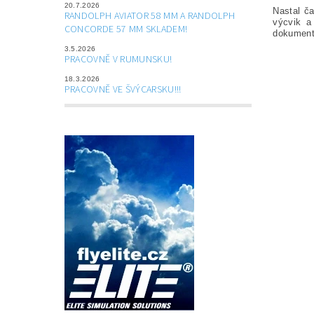
20.7.2026
Nastal ča
RANDOLPH AVIATOR 58 MM A RANDOLPH
výcvik a
CONCORDE 57 MM SKLADEM!
dokumen
3.5.2026
PRACOVNĚ V RUMUNSKU!
18.3.2026
PRACOVNĚ VE ŠVÝCARSKU!!!