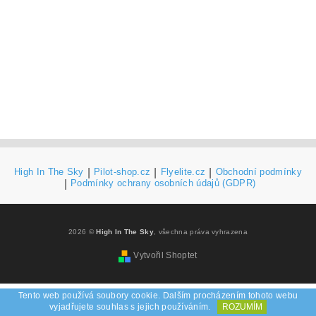
High In The Sky
|
Pilot-shop.cz
|
Flyelite.cz
|
Obchodní podmínky
|
Podmínky ochrany osobních údajů (GDPR)
2026 ©
High In The Sky
, všechna práva vyhrazena
Vytvořil Shoptet
Tento web používá soubory cookie. Dalším procházením tohoto webu
vyjadřujete souhlas s jejich používáním.
ROZUMÍM