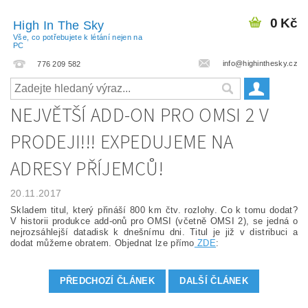
0 Kč
High In The Sky
Vše, co potřebujete k létání nejen na
PC
info@highinthesky.cz
776 209 582
NEJVĚTŠÍ ADD-ON PRO OMSI 2 V
PRODEJI!!! EXPEDUJEME NA
ADRESY PŘÍJEMCŮ!
20.11.2017
Skladem titul, který přináší 800 km čtv. rozlohy. Co k tomu dodat?
V historii produkce add-onů pro OMSI (včetně OMSI 2), se jedná o
nejrozsáhlejší datadisk k dnešnímu dni. Titul je již v distribuci a
dodat můžeme obratem. Objednat lze přímo
ZDE
:
PŘEDCHOZÍ ČLÁNEK
DALŠÍ ČLÁNEK