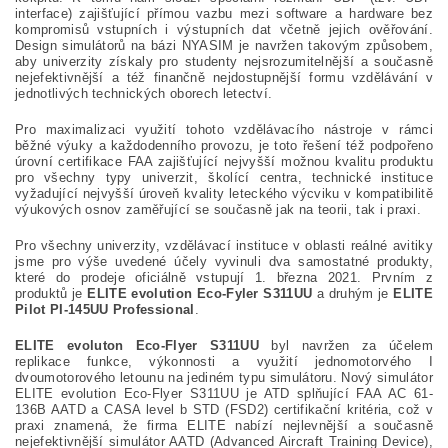
interface) zajišťující přímou vazbu mezi software a hardware bez
kompromisů vstupních i výstupních dat včetně jejich ověřování.
Design simulátorů na bázi NYASIM je navržen takovým způsobem,
aby univerzity získaly pro studenty nejsrozumitelnější a současně
nejefektivnější a též finančně nejdostupnější formu vzdělávání v
jednotlivých technických oborech letectví.
Pro maximalizaci využití tohoto vzdělávacího nástroje v rámci
běžné výuky a každodenního provozu, je toto řešení též podpořeno
úrovní certifikace FAA zajišťující nejvyšší možnou kvalitu produktu
pro všechny typy univerzit, školící centra, technické instituce
vyžadující nejvyšší úroveň kvality leteckého výcviku v kompatibilitě
výukových osnov zaměřující se současně jak na teorii, tak i praxi.
Pro všechny univerzity, vzdělávací instituce v oblasti reálné avitiky
jsme pro výše uvedené účely vyvinuli dva samostatné produkty,
které do prodeje oficiálně vstupují 1. března 2021. Prvním z
produktů je
ELITE evolution Eco-Fyler S311UU
a druhým je
ELITE
Pilot PI-145UU Professional
.
ELITE evoluton Eco-Flyer S311UU
byl navržen za účelem
replikace funkce, výkonnosti a využití jednomotorvého I
dvoumotorového letounu na jediném typu simulátoru. Nový simulátor
ELITE evolution Eco-Flyer S311UU je ATD splňující FAA AC 61-
136B AATD a CASA level b STD (FSD2) certifikační kritéria, což v
praxi znamená, že firma ELITE nabízí nejlevnější a současně
nejefektivnější simulátor AATD (Advanced Aircraft Training Device),