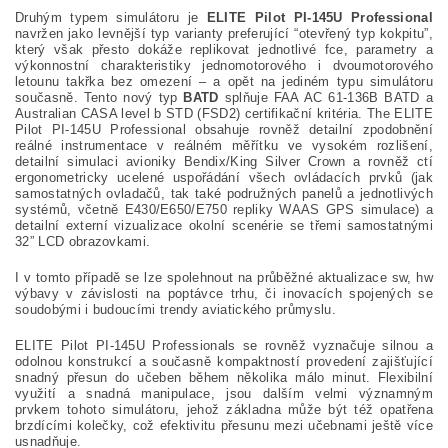
Druhým typem simulátoru je
ELITE Pilot PI-145U Professional
navržen jako levnější typ varianty preferující “otevřený typ kokpitu”,
který však přesto dokáže replikovat jednotlivé fce, parametry a
výkonnostní charakteristiky jednomotorového i dvoumotorového
letounu takřka bez omezení – a opět na jediném typu simulátoru
současně. Tento nový typ
BATD
splňuje FAA AC 61-136B BATD a
Australian CASA level b STD (FSD2) certifikační kritéria. The ELITE
Pilot PI-145U Professional obsahuje rovněž detailní zpodobnění
reálné instrumentace v reálném měřítku ve vysokém rozlišení,
detailní simulaci avioniky Bendix/King Silver Crown a rovněž ctí
ergonometricky ucelené uspořádání všech ovládacích prvků (jak
samostatných ovladačů, tak také podružných panelů a jednotlivých
systémů, včetně E430/E650/E750 repliky WAAS GPS simulace) a
detailní externí vizualizace okolní scenérie se třemi samostatnými
32” LCD obrazovkami.
I v tomto případě se lze spolehnout na průběžné aktualizace sw, hw
výbavy v závislosti na poptávce trhu, či inovacích spojených se
soudobými i budoucími trendy aviatického průmyslu.
ELITE Pilot PI-145U Professionals se rovněž vyznačuje silnou a
odolnou konstrukcí a současně kompaktností provedení zajišťující
snadný přesun do učeben během několika málo minut. Flexibilní
využití a snadná manipulace, jsou dalším velmi významným
prvkem tohoto simulátoru, jehož základna může být též opatřena
brzdícími kolečky, což efektivitu přesunu mezi učebnami ještě více
usnadňuje.