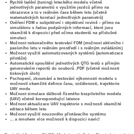
Rychlé ladění (tuning) leteckého modelu včetně
jednotlivých parametrů s využitím jezdců přímo na
obrazovce a to v reálném čase během letu (včetně
matematických korelací jednotlivých parametrů)
Ověření FDM v subjektivní i objektivní rovině – přímo na
simulátoru s řadou podpůrných informací, které jsou
okamžitě k dispozici před očima studentů na příslušné
simulaci
Možnost nekonečného testování FDM (možnost aktivního i
pasívního letu v reálném prostředí i s reálným ovládáním)
Možnost využití automatizovaných systémů (automatizace
pilotáže)
Automatické spouštění jednotlivých QTG testů s přímým
generováním reportů do souborů .PDF (včetně možnosti
tiskových úloh)
Pochopení, zkoumání a testování výkonnosti modelu s
možností okamžité defince času, vzdálenosti, trajektorie
UAV modu
Možnost simulace dálkově řízeného bezpilotního modelu
(UAV) včetně korespondující latence
Možnost aktualizace UAV trajektorie s možností okamžité
editace během letu
Možnost využití nouzového přistávacího systému
… a mnohem více možností k dispozici navíc!