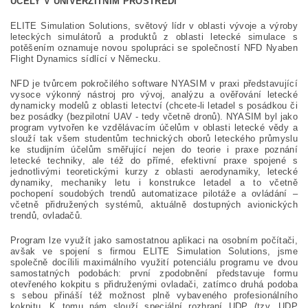
ÚČELY V UNIVERZITNÍM PROSTŘEDÍ
ELITE Simulation Solutions, světový lídr v oblasti vývoje a výroby
leteckých simulátorů a produktů z oblasti letecké simulace s
potěšením oznamuje novou spolupráci se společností NFD Nyaben
Flight Dynamics sídlící v Německu.
NFD je tvůrcem pokročilého software NYASIM v praxi představující
vysoce výkonný nástroj pro vývoj, analýzu a ověřování letecké
dynamicky modelů z oblasti letectví (chcete-li letadel s posádkou či
bez posádky (bezpilotní UAV - tedy včetně dronů). NYASIM byl jako
program vytvořen ke vzdělávacím účelům v oblasti letecké vědy a
slouží tak všem studentům technických oborů leteckého průmyslu
ke studijním účelům směřující nejen do teorie i praxe poznání
letecké techniky, ale též do přímé, efektivní praxe spojené s
jednotlivými teoretickými kurzy z oblasti aerodynamiky, letecké
dynamiky, mechaniky letu i konstrukce letadel a to včetně
pochopení soudobých trendů automatizace pilotáže a ovládání –
včetně přidružených systémů, aktuálně dostupných avionických
trendů, ovladačů.
Program lze využít jako samostatnou aplikaci na osobním počítači,
avšak ve spojení s firmou ELITE Simulation Solutions, jsme
společně docílili maximálního využití potenciálu programu ve dvou
samostatných podobách: první zpodobnění představuje formu
otevřeného kokpitu s přidruženými ovladači, zatímco druhá podoba
s sebou přináší též možnost plně vybaveného profesionálního
kokpitu. K tomu nám slouží speciální rozhraní UDP (tzv. UDP