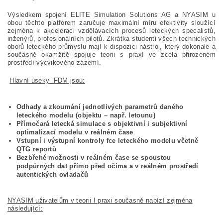
Výsledkem spojení ELITE Simulation Solutions AG a NYASIM u
obou těchto platforem zaručuje maximální míru efektivity sloužící
zejména k akceleraci vzdělávacích procesů leteckých specalistů,
inženýrů, profesionálních pilotů. Zkrátka studenti všech technických
oborů leteckého průmyslu mají k dispozici nástroj, který dokonale a
současně okamžitě spojuje teorii s praxí ve zcela přirozeném
prostředí výcvikového zázemí.
Hlavní úseky FDM jsou:
Odhady a zkoumání jednotlivých parametrů daného
leteckého modelu (objektu – např. letounu)
Přímočará letecká simulace s objektivní i subjektivní
optimalizací modelu v reálném čase
Vstupní i výstupní kontroly fce leteckého modelu včetně
QTG reportů
Bezbřehé možnosti v reálném čase se spoustou
podpůrných dat přímo před očima a v reálném prostředí
autentických ovladačů
NYASIM uživatelům v teorii I praxi současně nabízí zejména
následující: