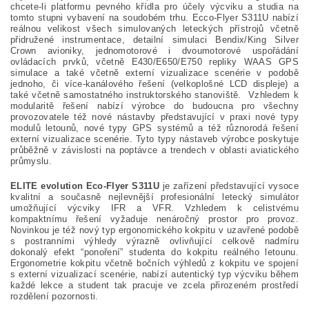
chcete-li platformu pevného křídla pro účely výcviku a studia na
tomto stupni vybavení na soudobém trhu. Ecco-Flyer S311U nabízí
reálnou velikost všech simulovaných leteckých přístrojů včetně
přidružené instrumentace, detailní simulaci Bendix/King Silver
Crown avioniky, jednomotorové i dvoumotorové uspořádání
ovládacích prvků, včetně E430/E650/E750 repliky WAAS GPS
simulace a také včetně externí vizualizace scenérie v podobě
jednoho, či více-kanálového řešení (velkoplošné LCD displeje) a
také včetně samostatného instruktorského stanoviště. Vzhledem k
modularitě řešení nabízí výrobce do budoucna pro všechny
provozovatele též nové nástavby představující v praxi nové typy
modulů letounů, nové typy GPS systémů a též různorodá řešení
externí vizualizace scenérie. Tyto typy nástaveb výrobce poskytuje
průběžně v závislosti na poptávce a trendech v oblasti aviatického
průmyslu.
ELITE evolution Eco-Flyer S311U
je zařízení představující vysoce
kvalitní a současně nejlevnější profesionální letecký simulátor
umožňující výcviky IFR a VFR.
Vzhledem k celistvému
kompaktnímu řešení vyžaduje nenáročný prostor pro provoz.
Novinkou je též nový typ ergonomického kokpitu v uzavřené podobě
s postranními výhledy výrazně ovlivňující celkově nadmíru
dokonalý efekt “ponoření” studenta do kokpitu reálného letounu.
Ergonometrie kokpitu včetně bočních výhledů z kokpitu ve spojení
s externí vizualizací scenérie, nabízí autentický typ výcviku během
každé lekce a student tak pracuje ve zcela přirozeném prostředí
rozdělení pozornosti.