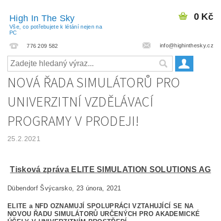
0 Kč
High In The Sky
Vše, co potřebujete k létání nejen na
PC
info@highinthesky.cz
776 209 582
NOVÁ ŘADA SIMULÁTORŮ PRO
UNIVERZITNÍ VZDĚLÁVACÍ
PROGRAMY V PRODEJI!
25.2.2021
Tisková zpráva ELITE SIMULATION SOLUTIONS AG
Dübendorf Švýcarsko, 23 února, 2021
ELITE a NFD OZNAMUJÍ SPOLUPRÁCI VZTAHUJÍCÍ SE NA
NOVOU ŘADU SIMULÁTORŮ URČENÝCH PRO AKADEMICKÉ