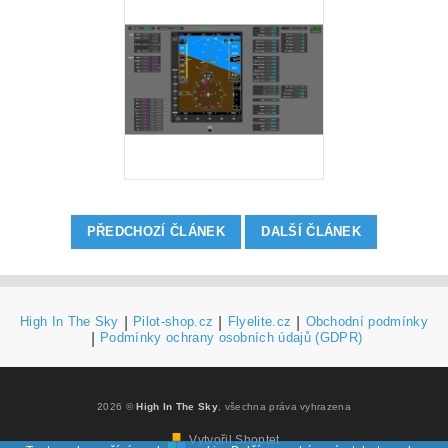
PŘEDCHOZÍ ČLÁNEK
DALŠÍ ČLÁNEK
High In The Sky
|
Pilot-shop.cz
|
Flyelite.cz
|
Obchodní podmínky
|
Podmínky ochrany osobních údajů (GDPR)
2026 ©
High In The Sky
, všechna práva vyhrazena
Vytvořil Shoptet