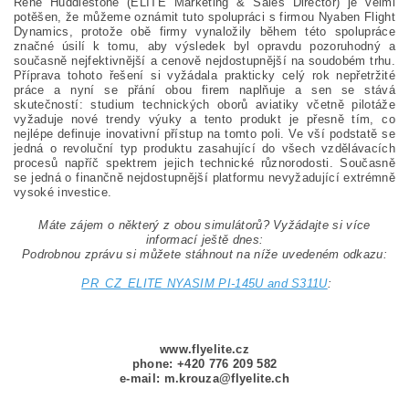
René Huddlestone (ELITE Marketing & Sales Director) je velmi
potěšen, že můžeme oznámit tuto spolupráci s firmou Nyaben Flight
Dynamics, protože obě firmy vynaložily během této spolupráce
značné úsilí k tomu, aby výsledek byl opravdu pozoruhodný a
současně nejfektivnější a cenově nejdostupnější na soudobém trhu.
Příprava tohoto řešení si vyžádala prakticky celý rok nepřetržité
práce a nyní se přání obou firem naplňuje a sen se stává
skutečností: studium technických oborů aviatiky včetně pilotáže
vyžaduje nové trendy výuky a tento produkt je přesně tím, co
nejlépe definuje inovativní přístup na tomto poli. Ve vší podstatě se
jedná o revoluční typ produktu zasahující do všech vzdělávacích
procesů napříč spektrem jejich technické různorodosti. Současně
se jedná o finančně nejdostupnější platformu nevyžadující extrémně
vysoké investice.
Máte zájem o některý z obou simulátorů? Vyžádajte si více
informací ještě dnes:
Podrobnou zprávu si můžete stáhnout na níže uvedeném odkazu:
PR_CZ_ELITE NYASIM PI-145U and S311U
:
www.flyelite.cz
phone: +420 776 209 582
e-mail: m.krouza
@flyelite.ch