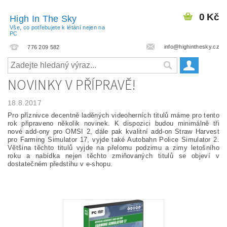
0 Kč
High In The Sky
Vše, co potřebujete k létání nejen na
PC
info@highinthesky.cz
776 209 582
NOVINKY V PŘÍPRAVĚ!
18.8.2017
Pro příznivce decentně laděných videoherních titulů máme pro tento
rok připraveno několik novinek. K dispozici budou minimálně tři
nové add-ony pro OMSI 2, dále pak kvalitní add-on Straw Harvest
pro Farming Simulator 17, vyjde také Autobahn Police Simulator 2.
Většina těchto titulů vyjde na přelomu podzimu a zimy letošního
roku a nabídka nejen těchto zmiňovaných titulů se objeví v
dostatečném předstihu v e-shopu.