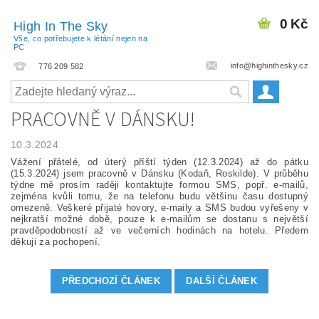
0 Kč
High In The Sky
Vše, co potřebujete k létání nejen na
PC
info@highinthesky.cz
776 209 582
PRACOVNĚ V DÁNSKU!
10.3.2024
Vážení přátelé, od úterý příští týden (12.3.2024) až do pátku
(15.3.2024) jsem pracovně v Dánsku (Kodaň, Roskilde). V průběhu
týdne mě prosím raději kontaktujte formou SMS, popř. e-mailů,
zejména kvůli tomu, že na telefonu budu většinu času dostupný
omezeně. Veškeré přijaté hovory, e-maily a SMS budou vyřešeny v
nejkratší možné době, pouze k e-mailům se dostanu s největší
pravděpodobností až ve večerních hodinách na hotelu. Předem
děkuji za pochopení.
PŘEDCHOZÍ ČLÁNEK
DALŠÍ ČLÁNEK