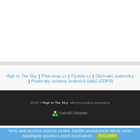
High In The Sky
|
Pilot-shop.cz
|
Flyelite.cz
|
Obchodní podmínky
|
Podmínky ochrany osobních údajů (GDPR)
2026 ©
High In The Sky
, všechna práva vyhrazena
Vytvořil Shoptet
Tento web používá soubory cookie. Dalším procházením tohoto webu
vyjadřujete souhlas s jejich používáním.
ROZUMÍM