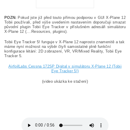
POZN:
Pokud jste již před touto přímou podporou v GUI X-Plane 12
Tobii používali, před výše uvedením nastavením doporučuji smazat
původní plugin Tobii Eye Tracker v příslušném adresáři simulátoru
X-Plane 12 (....Resources, plugins).
Tobii Eye Tracker 5! funguje v X-Plane 12 naprosto znamenitě a tak
máme nyní možnost na výběr čtyři samostatné plně funkční
konfigurace létání: 2D zobrazení, VR, VR/Mixed Reality, Tobii Eye
Tracker 5.
AirfoilLabs Cessna 172SP Digital v simulátoru X-Plane 12 (Tobii
Eye Tracker 5!)
(video ukázka ke stažení)