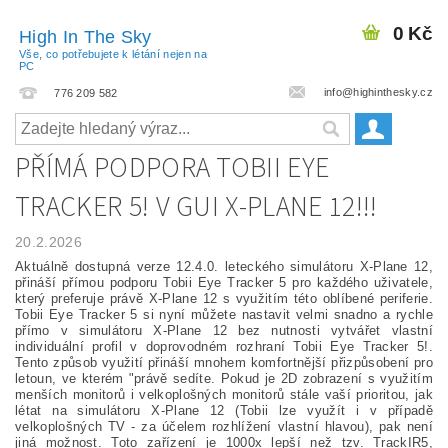
0 Kč
High In The Sky
Vše, co potřebujete k létání nejen na
PC
info@highinthesky.cz
776 209 582
PŘÍMÁ PODPORA TOBII EYE
TRACKER 5! V GUI X-PLANE 12!!!
20.2.2026
Aktuálně dostupná verze 12.4.0. leteckého simulátoru X-Plane 12,
přináší přímou podporu Tobii Eye Tracker 5 pro každého uživatele,
který preferuje právě X-Plane 12 s využitím této oblíbené periferie.
Tobii Eye Tracker 5 si nyní můžete nastavit velmi snadno a rychle
přímo v simulátoru X-Plane 12 bez nutnosti vytvářet vlastní
individuální profil v doprovodném rozhraní Tobii Eye Tracker 5!.
Tento způsob využití přináší mnohem komfortnější přizpůsobení pro
letoun, ve kterém "právě sedíte. Pokud je 2D zobrazení s využitím
menších monitorů i velkoplošných monitorů stále vaší prioritou, jak
létat na simulátoru X-Plane 12 (Tobii lze využít i v případě
velkoplošných TV - za účelem rozhlížení vlastní hlavou), pak není
jiná možnost. Toto zařízení je 1000x lepší než tzv. TrackIR5,