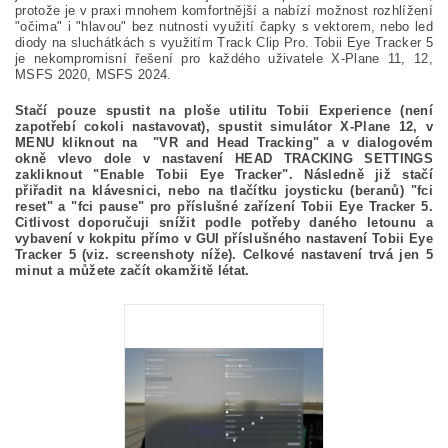
protože je v praxi mnohem komfortnější a nabízí možnost rozhlížení
"očima" i "hlavou" bez nutnosti využití čapky s vektorem, nebo led
diody na sluchátkách s využitím Track Clip Pro. Tobii Eye Tracker 5
je nekompromisní řešení pro každého uživatele X-Plane 11, 12,
MSFS 2020, MSFS 2024.
Stačí pouze spustit na ploše utilitu Tobii Experience (není
zapotřebí cokoli nastavovat), spustit simulátor X-Plane 12, v
MENU kliknout na "VR and Head Tracking" a v dialogovém
okně vlevo dole v nastavení HEAD TRACKING SETTINGS
zakliknout "Enable Tobii Eye Tracker". Následně již stačí
přiřadit na klávesnici, nebo na tlačítku joysticku (beranů) "fci
reset" a "fci pause" pro příslušné zařízení Tobii Eye Tracker 5.
Citlivost doporučuji snížit podle potřeby daného letounu a
vybavení v kokpitu přímo v GUI příslušného nastavení Tobii Eye
Tracker 5 (viz. screenshoty níže). Celkové nastavení trvá jen 5
minut a můžete začít okamžitě létat.