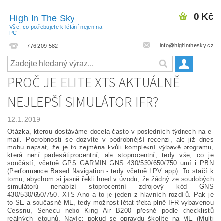
0 Kč
High In The Sky
Vše, co potřebujete k létání nejen na
PC
info@highinthesky.cz
776 209 582
PROČ JE ELITE XTS AKTUÁLNĚ
NEJLEPŠÍ SIMULÁTOR IFR?
12.1.2019
Otázka, kterou dostáváme docela často v posledních týdnech na e-
mail. Podrobnosti se dozvíte v podrobnější recenzi, ale již dnes
mohu napsat, že je to zejména kvůli komplexní výbavě programu,
která není padesátiprocentní, ale stoprocentní, tedy vše, co je
součástí, včetně GPS GARMIN GNS 430/530/650/750 umí i PBN
(Performance Based Navigation - tedy včetně LPV app). To stačí k
tomu, abychom si jasně řekli hned v úvodu, že žádný ze soudobých
simulátorů nenabízí stoprocentní zdrojový kód GNS
430/530/650/750. XTS Ano a to je jeden z hlavních rozdílů. Pak je
to SE a současně ME, tedy možnost létat třeba plně IFR vybavenou
Cessnu, Senecu nebo King Air B200 přesně podle checklistů
reálných letounů. Navíc: pokud se opravdu školíte na ME (Multi