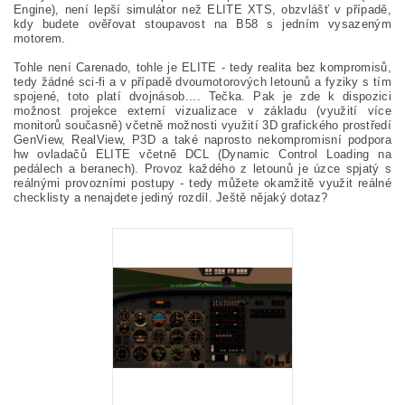
Engine), není lepší simulátor než ELITE XTS, obzvlášť v případě,
kdy budete ověřovat stoupavost na B58 s jedním vysazeným
motorem.
Tohle není Carenado, tohle je ELITE - tedy realita bez kompromisů,
tedy žádné sci-fi a v případě dvoumotorových letounů a fyziky s tím
spojené, toto platí dvojnásob.... Tečka. Pak je zde k dispozici
možnost projekce externí vizualizace v základu (využití více
monitorů současně) včetně možnosti využití 3D grafického prostředí
GenView, RealView, P3D a také naprosto nekompromisní podpora
hw ovladačů ELITE včetně DCL (Dynamic Control Loading na
pedálech a beranech). Provoz každého z letounů je úzce spjatý s
reálnými provozními postupy - tedy můžete okamžitě využit reálné
checklisty a nenajdete jediný rozdíl. Ještě nějaký dotaz?