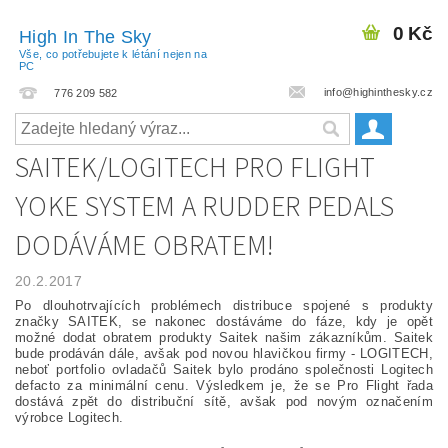
0 Kč
High In The Sky
Vše, co potřebujete k létání nejen na
PC
info@highinthesky.cz
776 209 582
SAITEK/LOGITECH PRO FLIGHT
YOKE SYSTEM A RUDDER PEDALS
DODÁVÁME OBRATEM!
20.2.2017
Po dlouhotrvajících problémech distribuce spojené s produkty
značky SAITEK, se nakonec dostáváme do fáze, kdy je opět
možné dodat obratem produkty Saitek našim zákazníkům. Saitek
bude prodáván dále, avšak pod novou hlavičkou firmy - LOGITECH,
neboť portfolio ovladačů Saitek bylo prodáno společnosti Logitech
defacto za minimální cenu. Výsledkem je, že se Pro Flight řada
dostává zpět do distribuční sítě, avšak pod novým označením
výrobce Logitech.