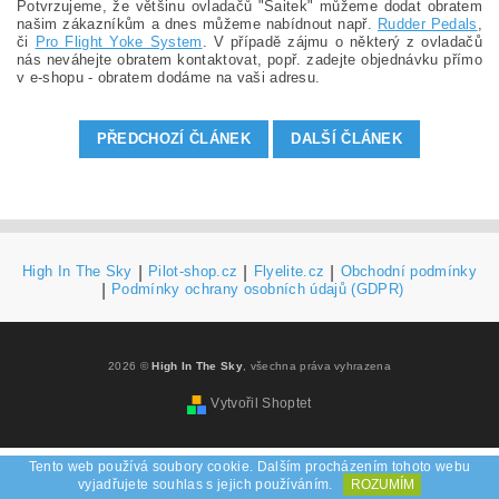
Potvrzujeme, že většinu ovladačů "Saitek" můžeme dodat obratem
našim zákazníkům a dnes můžeme nabídnout např.
Rudder Pedals
,
či
Pro Flight Yoke System
. V případě zájmu o některý z ovladačů
nás neváhejte obratem kontaktovat, popř. zadejte objednávku přímo
v e-shopu - obratem dodáme na vaši adresu.
PŘEDCHOZÍ ČLÁNEK
DALŠÍ ČLÁNEK
High In The Sky
|
Pilot-shop.cz
|
Flyelite.cz
|
Obchodní podmínky
|
Podmínky ochrany osobních údajů (GDPR)
2026 ©
High In The Sky
, všechna práva vyhrazena
Vytvořil Shoptet
Tento web používá soubory cookie. Dalším procházením tohoto webu
vyjadřujete souhlas s jejich používáním.
ROZUMÍM