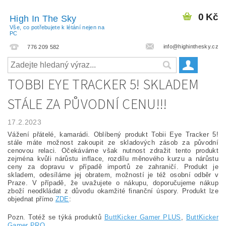
0 Kč
High In The Sky
Vše, co potřebujete k létání nejen na
PC
info@highinthesky.cz
776 209 582
TOBBI EYE TRACKER 5! SKLADEM
STÁLE ZA PŮVODNÍ CENU!!!
17.2.2023
Vážení přátelé, kamarádi. Oblíbený produkt Tobii Eye Tracker 5!
stále máte možnost zakoupit ze skladových zásob za původní
cenovou relaci. Očekáváme však nutnost zdražit tento produkt
zejména kvůli nárůstu inflace, rozdílu měnového kurzu a nárůstu
ceny za dopravu v případě importů ze zahraničí. Produkt je
skladem, odesíláme jej obratem, možností je též osobní odběr v
Praze. V případě, že uvažujete o nákupu, doporučujeme nákup
zboží neodkládat z důvodu okamžité finanční úspory. Produkt lze
objednat přímo
ZDE
:
Pozn. Totéž se týká produktů
ButtKicker Gamer PLUS
,
ButtKicker
Gamer PRO
.