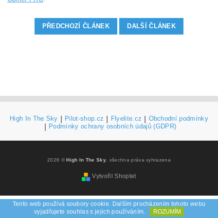
PŘEDCHOZÍ ČLÁNEK
DALŠÍ ČLÁNEK
High In The Sky
|
Pilot-shop.cz
|
Flyelite.cz
|
Obchodní podmínky
|
Podmínky ochrany osobních údajů (GDPR)
2026 ©
High In The Sky
, všechna práva vyhrazena
Vytvořil Shoptet
Tento web používá soubory cookie. Dalším procházením tohoto webu
vyjadřujete souhlas s jejich používáním.
ROZUMÍM