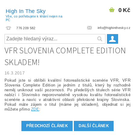
0 Kč
High In The Sky
Vše, co potřebujete k létání nejen na
PC
info@highinthesky.cz
776 209 582
VFR SLOVENIA COMPLETE EDITION
SKLADEM!
16.3.2017
Pokud jste si oblíbili kvalitní fotorealistické scenérie VFR, VFR
Slovenia Complete Edition je jedním z titulů, který by rozhodně
neměj uniknout vaší pozornosti. Po předešlých titulech série VFR
nabízí i Slovinsko neporovnatelně vysokou kvalitu fotorealistické
scenérie a navíc v atraktivní oblasti překrásné krajiny Slovinska.
Pokud máte zájem o titul (máme jej skladem), objednat si jej
můžete přímo
ZDE
:
PŘEDCHOZÍ ČLÁNEK
DALŠÍ ČLÁNEK