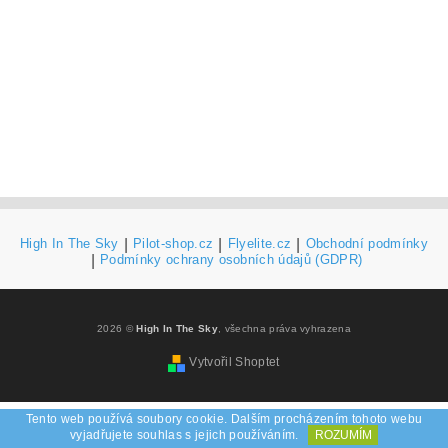
High In The Sky
|
Pilot-shop.cz
|
Flyelite.cz
|
Obchodní podmínky
|
Podmínky ochrany osobních údajů (GDPR)
2026 ©
High In The Sky
, všechna práva vyhrazena
Vytvořil Shoptet
Tento web používá soubory cookie. Dalším procházením tohoto webu
vyjadřujete souhlas s jejich používáním.
ROZUMÍM