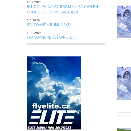
20.7.2026
RANDOLPH AVIATOR 58 MM A RANDOLPH
CONCORDE 57 MM SKLADEM!
3.5.2026
PRACOVNĚ V RUMUNSKU!
18.3.2026
PRACOVNĚ VE ŠVÝCARSKU!!!