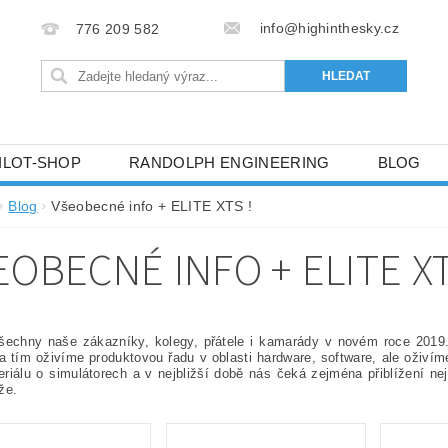
info@highinthesky.cz
776 209 582
ILOT-SHOP
RANDOLPH ENGINEERING
BLOG
HRANY OSOBNÍCH ÚDAJŮ (GDPR)
Blog
Všeobecné info + ELITE XTS !
EOBECNÉ INFO + ELITE XT
šechny naše zákazníky, kolegy, přátele i kamarády v novém roce 2019
a tím oživíme produktovou řadu v oblasti hardware, software, ale oživí
riálu o simulátorech a v nejbližší době nás čeká zejména přiblížení ne
íže.