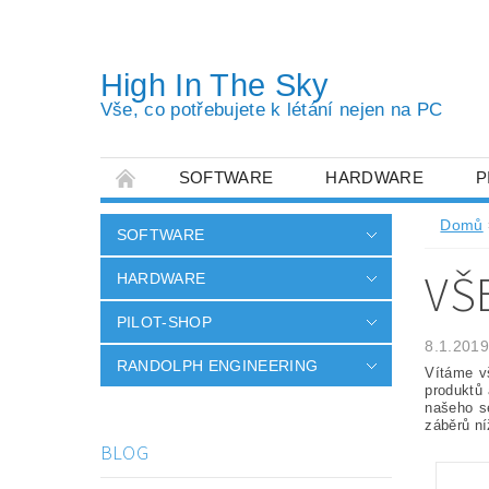
High In The Sky
Vše, co potřebujete k létání nejen na PC
SOFTWARE
HARDWARE
P
OBCHODNÍ PODMÍNKY
PODMÍNKY OC
Domů
SOFTWARE
VŠ
HARDWARE
PILOT-SHOP
8.1.2019
RANDOLPH ENGINEERING
Vítáme v
produktů 
našeho se
záběrů n
BLOG