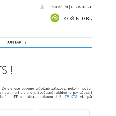
|
PŘIHLÁŠENÍ
REGISTRACE
KOŠÍK:
0 Kč
KONTAKTY
S !
. Do e-shopu budeme průběžně zařazovat několik nových
me i sortiment pro piloty. Současně nabídneme pokračování
jlepšího IFR simulátoru současnosti:
ELITE XTS
, viz. pár