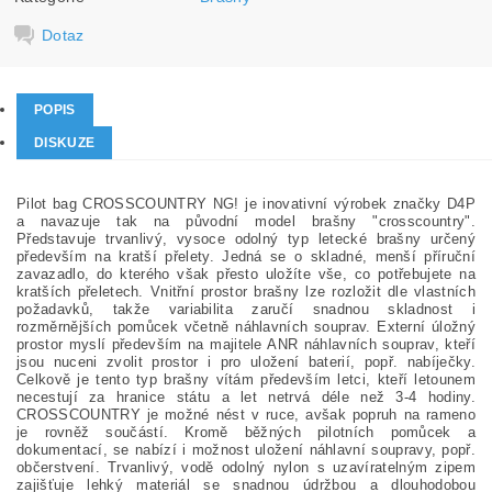
Dotaz
POPIS
DISKUZE
Pilot bag CROSSCOUNTRY NG! je inovativní výrobek značky D4P
a navazuje tak na původní model brašny "crosscountry".
Představuje trvanlivý, vysoce odolný typ letecké brašny určený
především na kratší přelety. Jedná se o skladné, menší příruční
zavazadlo, do kterého však přesto uložíte vše, co potřebujete na
kratších přeletech. Vnitřní prostor brašny lze rozložit dle vlastních
požadavků, takže variabilita zaručí snadnou skladnost i
rozměrnějších pomůcek včetně náhlavních souprav. Externí úložný
prostor myslí především na majitele ANR náhlavních souprav, kteří
jsou nuceni zvolit prostor i pro uložení baterií, popř. nabíječky.
Celkově je tento typ brašny vítám především letci, kteří letounem
necestují za hranice státu a let netrvá déle než 3-4 hodiny.
CROSSCOUNTRY je možné nést v ruce, avšak popruh na rameno
je rovněž součástí. Kromě běžných pilotních pomůcek a
dokumentací, se nabízí i možnost uložení náhlavní soupravy, popř.
občerstvení. Trvanlivý, vodě odolný nylon s uzavíratelným zipem
zajišťuje lehký materiál se snadnou údržbou a dlouhodobou