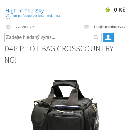
0 Kč
High In The Sky
Vše, co potřebujete k létání nejen na
PC
info@highinthesky.cz
776 209 582
D4P PILOT BAG CROSSCOUNTRY
NG!