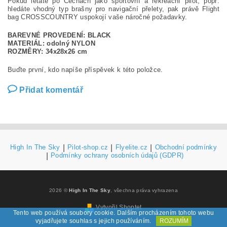
Pokud létáte po Čechách jako sportovní a rekreační pilot, popř.
hledáte vhodný typ brašny pro navigační přelety, pak právě Flight
bag CROSSCOUNTRY uspokojí vaše náročné požadavky.
BAREVNÉ PROVEDENÍ: BLACK
MATERIÁL: odolný NYLON
ROZMĚRY: 34x28x26 cm
Buďte první, kdo napíše příspěvek k této položce.
Přidat komentář
High In The Sky
|
Pilot-shop.cz
|
Flyelite.cz
|
Obchodní podmínky
|
Podmínky ochrany osobních údajů (GDPR)
2026 ©
High In The Sky
, všechna práva vyhrazena
Vytvořil Shoptet
Tento web používá soubory cookie. Dalším procházením tohoto webu
vyjadřujete souhlas s jejich používáním.
ROZUMÍM