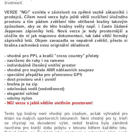
životností.
VERZE "NG!" vznikla v závislosti na zpětné vazbě zákazníků i
prodejců. Cílem nové verze bylo ještě větší rozšíření úložného
prostoru a tím pádem zvětšení této oblíbené brašny takovým
způsobem, aby se do této brašny vešly např. i často žádané
Jeppesen zápisníky letů. Nová verze je tedy prostornější a
uložíte do ní jak mapovou dokumentaci, tak také větší formáty
zápisníků letů. Objem zavazadla se nepatrně zvětšil, přesto si
brašna zachovává svou originální skladnost.
- vhodné pro PPL a kratší "cross country" přelety
- navrženo do ruky i na rameno
- individuálně členěný vnitřní prostor
- vhodné pro majitele ANR náhlavních souprav
- speciální přepážka pro přenosnou GPS
- dost prostoru vně i uvnitř
- brašna je na zip
- odolovává vodě (vodotěsnost)
- elegantní vzhled
- odolny nylon
- NG! verze s ještě větším vnitřním prostorem!
Tento typ brašny není vhodný pro studium, avšak výhradně pro
létání na malých sportovních letounech. Není vhodný pro ty, kteří
se chystají na dvoudenní výlet, neboť brašna byla záměrně
navržena pro kratší dobu pobytu v letounu během každého letu.