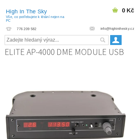
0 Kč
High In The Sky
Vše, co potřebujete k létání nejen na
PC
info@highinthesky.cz
776 209 582
ELITE AP-4000 DME MODULE USB