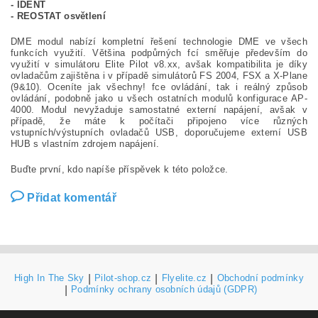
- IDENT
- REOSTAT osvětlení
DME modul nabízí kompletní řešení technologie DME ve všech
funkcích využití. Většina podpůrných fcí směřuje především do
využití v simulátoru Elite Pilot v8.xx, avšak kompatibilita je díky
ovladačům zajištěna i v případě simulátorů FS 2004, FSX a X-Plane
(9&10). Oceníte jak všechny! fce ovládání, tak i reálný způsob
ovládání, podobně jako u všech ostatních modulů konfigurace AP-
4000. Modul nevyžaduje samostatné externí napájení, avšak v
případě, že máte k počítači připojeno více různých
vstupních/výstupních ovladačů USB, doporučujeme externí USB
HUB s vlastním zdrojem napájení.
Buďte první, kdo napíše příspěvek k této položce.
Přidat komentář
High In The Sky
|
Pilot-shop.cz
|
Flyelite.cz
|
Obchodní podmínky
|
Podmínky ochrany osobních údajů (GDPR)