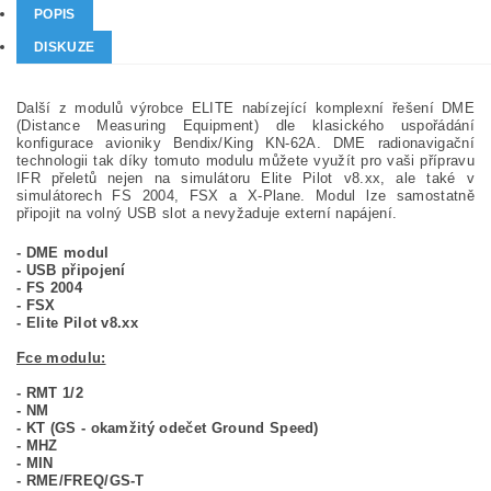
POPIS
DISKUZE
Další z modulů výrobce ELITE nabízející komplexní řešení DME
(Distance Measuring Equipment) dle klasického uspořádání
konfigurace avioniky Bendix/King KN-62A. DME radionavigační
technologii tak díky tomuto modulu můžete využít pro vaši přípravu
IFR přeletů nejen na simulátoru Elite Pilot v8.xx, ale také v
simulátorech FS 2004, FSX a X-Plane. Modul lze samostatně
připojit na volný USB slot a nevyžaduje externí napájení.
- DME modul
- USB připojení
- FS 2004
- FSX
- Elite Pilot v8.xx
Fce modulu:
- RMT 1/2
- NM
- KT (GS - okamžitý odečet Ground Speed)
- MHZ
- MIN
- RME/FREQ/GS-T