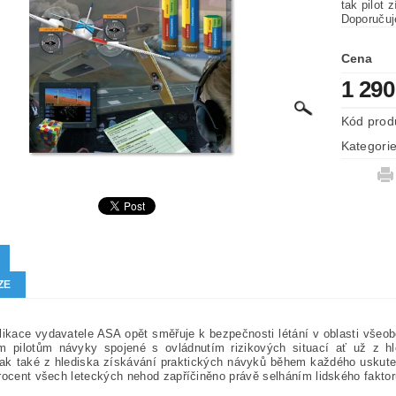
tak pilot
Doporučuj
Cena
1 290
Kód prod
Kategori
ZE
ikace vydavatele ASA opět směřuje k bezpečnosti létání v oblasti všeobe
ým pilotům návyky spojené s ovládnutím rizikových situací ať už z 
tak také z hlediska získávání praktických návyků během každého uskute
rocent všech leteckých nehod zapříčiněno právě selháním lidského faktor