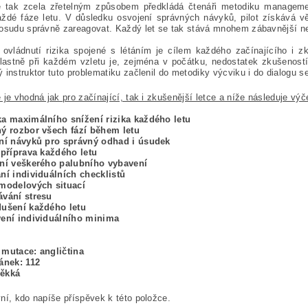
e tak zcela zřetelným způsobem předkládá čtenáři metodiku manageme
ždé fáze letu. V důsledku osvojení správných návyků, pilot získává v
osudu správně zareagovat. Každý let se tak stává mnohem zábavnější neje
 ovládnutí rizika spojené s létáním je cílem každého začínajícího i z
lastně při každém vzletu je, zejména v počátku, nedostatek zkušeností
 instruktor tuto problematiku začlenil do metodiky výcviku i do dialogu 
 je vhodná jak pro začínající, tak i zkušenější letce a níže následuje výč
ka maximálního snížení rizika každého letu
ný rozbor všech fází během letu
ání návyků pro správný odhad i úsudek
 příprava každého letu
ání veškerého palubního vybavení
ní individuálních checklistů
 modelových situací
ávání stresu
dušení každého letu
vení individuálního minima
 mutace: angličtina
ánek: 112
ěkká
ní, kdo napíše příspěvek k této položce.