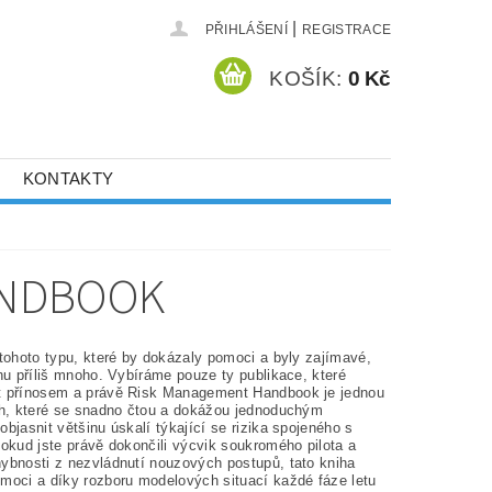
|
PŘIHLÁŠENÍ
REGISTRACE
KOŠÍK:
0 Kč
KONTAKTY
ANDBOOK
 tohoto typu, které by dokázaly pomoci a byly zajímavé,
hu příliš mnoho. Vybíráme pouze ty publikace, které
 přínosem a právě Risk Management Handbook je jednou
ih, které se snadno čtou a dokážou jednoduchým
bjasnit většinu úskalí týkající se rizika spojeného s
okud jste právě dokončili výcvik soukromého pilota a
ybnosti z nezvládnutí nouzových postupů, tato kniha
moci a díky rozboru modelových situací každé fáze letu