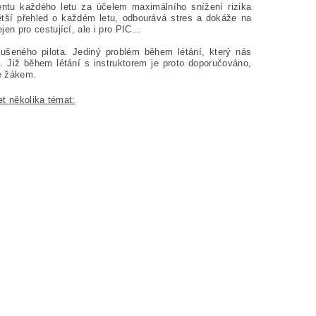
ntu každého letu za účelem maximálního snížení rizika
ětší přehled o každém letu, odbourává stres a dokáže na
n pro cestující, ale i pro PIC...
kušeného pilota. Jediný problém během létání, který nás
. Již během létání s instruktorem je proto doporučováno,
se žákem.
et několika témat: