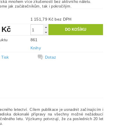
 získá mnohem více zkušeností bez aktivního náletu.
eme jak začátečníkům, tak i pokročilým.
1 151,79 Kč bez DPH
 Kč
uktu
861
e
Knihy
Tisk
Dotaz
cného letectví. Cílem publikace je usnadnit začínajícím i
hlediska dokonalé přípravy na všechny možné nežádoucí
čněného letu. Výzkumy potvrzují, že za posledních 20 let
u.