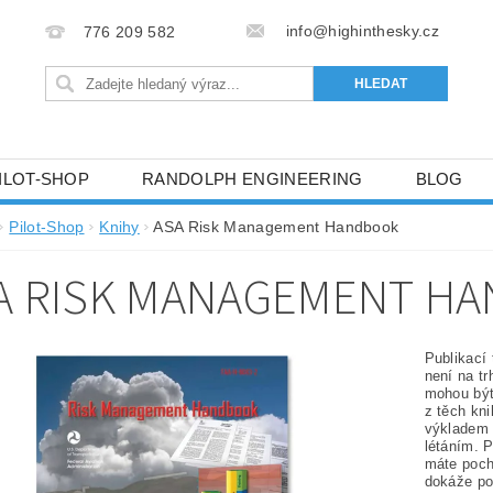
info@highinthesky.cz
776 209 582
ILOT-SHOP
RANDOLPH ENGINEERING
BLOG
HRANY OSOBNÍCH ÚDAJŮ (GDPR)
Pilot-Shop
Knihy
ASA Risk Management Handbook
A RISK MANAGEMENT H
Publikací
není na tr
mohou být
z těch kn
výkladem o
létáním. P
máte poch
dokáže po