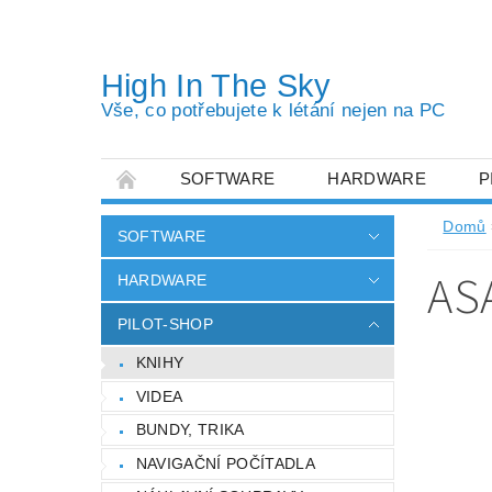
High In The Sky
Vše, co potřebujete k létání nejen na PC
SOFTWARE
HARDWARE
P
OBCHODNÍ PODMÍNKY
PODMÍNKY OC
Domů
SOFTWARE
AS
HARDWARE
PILOT-SHOP
KNIHY
VIDEA
BUNDY, TRIKA
NAVIGAČNÍ POČÍTADLA