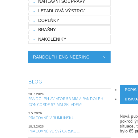
NÁHLAVNÍ SOUPRAVY
LETADLOVÁ VÝSTROJ
DOPLŇKY
BRAŠNY
NÁKOLENÍKY
RANDOLPH ENGINEERING
BLOG
POPIS
20.7.2026
RANDOLPH AVIATOR 58 MM A RANDOLPH
DISKU
CONCORDE 57 MM SKLADEM!
3.5.2026
Nová publ
PRACOVNĚ V RUMUNSKU!
pokročil
situace, 
18.3.2026
PRACOVNĚ VE ŠVÝCARSKU!!!
bylo 85 p