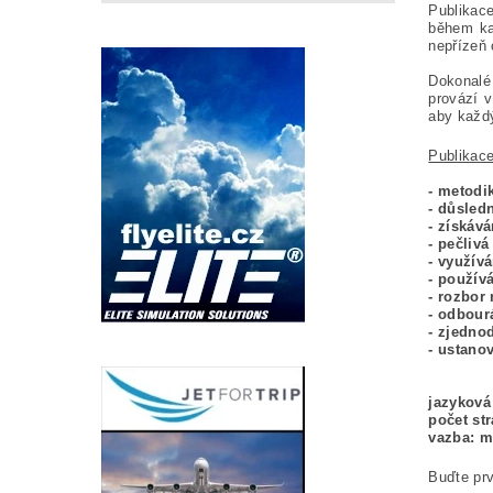
Publikac
během ka
nepřízeň 
Dokonalé
provází v
aby každý
Publikace
- metodi
- důsled
- získáv
- pečlivá
- využív
- používá
- rozbor
- odbour
- zjedno
- ustano
jazyková
počet str
vazba: m
Buďte prv