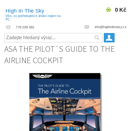
0 Kč
High In The Sky
Vše, co potřebujete k létání nejen na
PC
info@highinthesky.cz
776 209 582
ASA THE PILOT´S GUIDE TO THE
AIRLINE COCKPIT