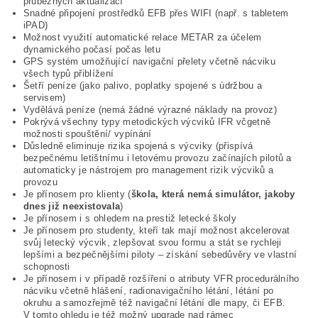
průběžných aktualizací
Snadné připojení prostředků EFB přes WIFI (např. s tabletem
iPAD)
Možnost využití automatické relace METAR za účelem
dynamického počasí počas letu
GPS systém umožňující navigační přelety včetně nácviku
všech typů přiblížení
Šetří peníze (jako palivo, poplatky spojené s údržbou a
servisem)
Vydělává peníze (nemá žádné výrazné náklady na provoz)
Pokrývá všechny typy metodických výcviků IFR včgetně
možnosti spouštění/ vypínání
Důsledně eliminuje rizika spojená s výcviky (přispívá
bezpečnému letištnímu i letovému provozu začínajích pilotů a
automaticky je nástrojem pro management rizik výcviků a
provozu
Je přínosem pro klienty (
škola, která nemá simulátor, jakoby
dnes již neexistovala
)
Je přínosem i s ohledem na prestiž letecké školy
Je přínosem pro studenty, kteří tak mají možnost akcelerovat
svůj letecký výcvik, zlepšovat svou formu a stát se rychleji
lepšími a bezpečnějšími piloty – získání sebedůvěry ve vlastní
schopnosti
Je přínosem i v případě rozšíření o atributy VFR procedurálního
nácviku včetně hlášení, radionavigačního létání, létání po
okruhu a samozřejmě též navigační létání dle mapy, či EFB.
V tomto ohledu je též možný upgrade nad rámec