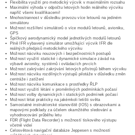
Flexibilita využití pro metodický výcvik v maximálním rozsahu
Maximální výhoda v odpočtu letových hodin reálného výcviku
napříč všemi kvalifikacemi!
Mnohostrannost v důsledku provozu více letounů na jediném
simulátoru
Možnost rozšíření simulátorů o více modulů letounů, avioniku,
GPS
Špičkový aerodynamický model jednotlivých modulů letounů
Plně IFR vybavený simulátor umožňující výcvik IFR dle
reálných předpisů metodického výcviku
Možnost nácviku nouzových i bezpečnostních postupů
Možnost využití statické i dynamické simulace závád na
výbavě avioniky, systémů i ovládacích prvcích
Možnost zakrývání zakrývání letových přístrojů během výcviku
Možnost nácviku rozdílných výstupů pilotáže v důsledku změn
centráže i zatížení
Možnost nácviku komunikace s prostředky ŘLP
Možnost využití létání v proměnlivých podmínkách počasí
Možnost volby dynamických i statických podmínek počasí
Možnost létat prakticky na jakémkoli letišti světa
Samostatné instruktorské stanoviště (IOS) s obrazovkami a
mapovými podklady za účelem okamžitého sledování a
vyhodnocování průběhu letu
FDR (Flight Data Recorder) s možností tiskového výstupu
včetně videí
Celosvětová navigační databáze Jeppesen s možností