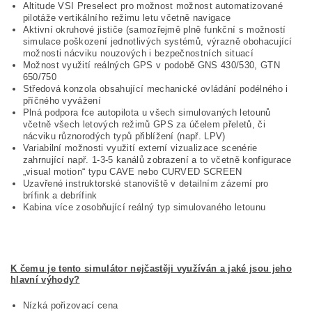
Altitude VSI Preselect pro možnost možnost automatizované
pilotáže vertikálního režimu letu včetně navigace
Aktivní okruhové jističe (samozřejmě plně funkční s možností
simulace poškození jednotlivých systémů, výrazně obohacující
možnosti nácviku nouzových i bezpečnostních situací
Možnost využití reálných GPS v podobě GNS 430/530, GTN
650/750
Středová konzola obsahující mechanické ovládání podélného i
příčného vyvážení
Plná podpora fce autopilota u všech simulovaných letounů
včetně všech letových režimů GPS za účelem přeletů, či
nácviku různorodých typů přiblížení (např. LPV)
Variabilní možnosti využití externí vizualizace scenérie
zahrnující např. 1-3-5 kanálů zobrazení a to včetně konfigurace
„visual motion“ typu CAVE nebo CURVED SCREEN
Uzavřené instruktorské stanoviště v detailním zázemí pro
brífink a debrífink
Kabina více zosobňující reálný typ simulovaného letounu
K čemu je tento simulátor nejčastěji využíván a jaké jsou jeho
hlavní výhody?
Nízká pořizovací cena