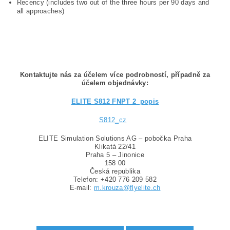
Recency (includes two out of the three hours per 90 days and
all approaches)
Kontaktujte nás za účelem více podrobností, případně za
účelem objednávky:
ELITE S812 FNPT 2_popis
S812_cz
ELITE Simulation Solutions AG – pobočka Praha
Klikatá 22/41
Praha 5 – Jinonice
158 00
Česká republika
Telefon: +420 776 209 582
E-mail:
m.krouza@flyelite.ch