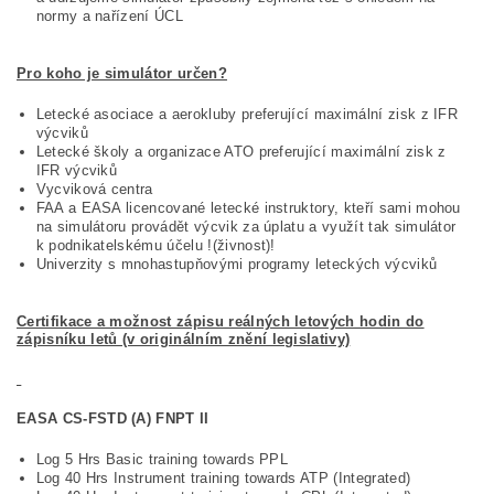
normy a nařízení ÚCL
Pro koho je simulátor určen?
Letecké asociace a aerokluby preferující maximální zisk z IFR
výcviků
Letecké školy a organizace ATO preferující maximální zisk z
IFR výcviků
Vycviková centra
FAA a EASA licencované letecké instruktory, kteří sami mohou
na simulátoru provádět výcvik za úplatu a využít tak simulátor
k podnikatelskému účelu !(živnost)!
Univerzity s mnohastupňovými programy leteckých výcviků
Certifikace a možnost zápisu reálných letových hodin do
zápisníku letů (v originálním znění legislativy)
EASA CS-FSTD (A) FNPT II
Log 5 Hrs Basic training towards PPL
Log 40 Hrs Instrument training towards ATP (Integrated)