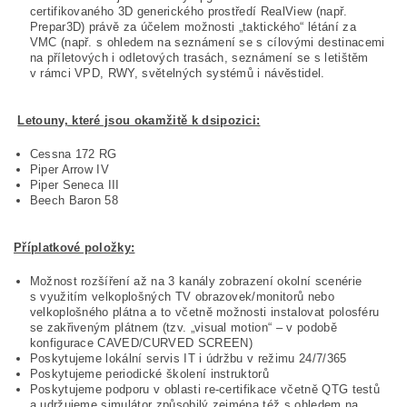
certifikovaného 3D generického prostředí RealView (např.
Prepar3D) právě za účelem možnosti „taktického“ létání za
VMC (např. s ohledem na seznámení se s cílovými destinacemi
na příletových i odletových trasách, seznámení se s letištěm
v rámci VPD, RWY, světelných systémů i návěstidel.
Letouny, které jsou okamžitě k dsipozici:
Cessna 172 RG
Piper Arrow IV
Piper Seneca III
Beech Baron 58
Příplatkové položky:
Možnost rozšíření až na 3 kanály zobrazení okolní scenérie
s využitím velkoplošných TV obrazovek/monitorů nebo
velkoplošného plátna a to včetně možnosti instalovat polosféru
se zakřiveným plátnem (tzv. „visual motion“ – v podobě
konfigurace CAVED/CURVED SCREEN)
Poskytujeme lokální servis IT i údržbu v režimu 24/7/365
Poskytujeme periodické školení instruktorů
Poskytujeme podporu v oblasti re-certifikace včetně QTG testů
a udržujeme simulátor způsobilý zejména též s ohledem na