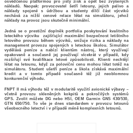
osvědčenou platformou pro jistý zisk a opět bez zvýšených
nákladů. Naopak: provozovatel šetří letouny, jejich palivo a
náklady spojené s údržbou a studenty dílčí část výcviků
nechává za nižší cenové relace létat na simulátoru, jehož
náklady na provoz jsou skutečně minimální.
Jedná se o prestižní doplněk portfolia poskytování kvalitního
leteckého výcviku zajišťující maximální bezpečnost letištního
letového provozu během výcviků, snižuje rizika a náklady na
management provozu spojených s leteckou školou. Simulátor
vydělává peníze a nabízí klientům nástroj, který využívají
opakovaně a současně jej používají vícekrát v případě, kdy
rozšiřují své kvalifikace letové způsobilosti. Klienti nechtějí
létat na letounu, když za poloviční cenu mohou létat totéž na
simulátoru. Student ušetří peníze a škola získává maximální
kredit a v tomto případě současně též již neoblomnou
konkurenční výhodu.
FNPT II má výhodu též v modularitě využití avionické výbavy –
včetně provozu skleněných kokpitů a pokročilých systémů
GPS. Zvolit můžete DG nebo HSI, OEM Garmin GNS 430/530,
GTN 650/750. To vše je dnes standardem v provozu letounů
všeobecného letectví i v případě méně komplexních letounů.