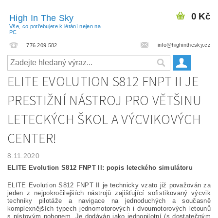
0 Kč
High In The Sky
Vše, co potřebujete k létání nejen na
PC
info@highinthesky.cz
776 209 582
ELITE EVOLUTION S812 FNPT II JE
PRESTIŽNÍ NÁSTROJ PRO VĚTŠINU
LETECKÝCH ŠKOL A VÝCVIKOVÝCH
CENTER!
8.11.2020
ELITE Evolution S812 FNPT II: popis leteckého simulátoru
ELITE Evolution S812 FNPT II je technicky vzato již považován za
jeden z nejpokročilejších nástrojů zajišťující sofistikovaný výcvik
techniky pilotáže a navigace na jednoduchých a současně
komplexnějších typech jednomotorových i dvoumotorových letounů
s pístovým pohonem. Je dodáván jako jednopilotní (s dostatečným