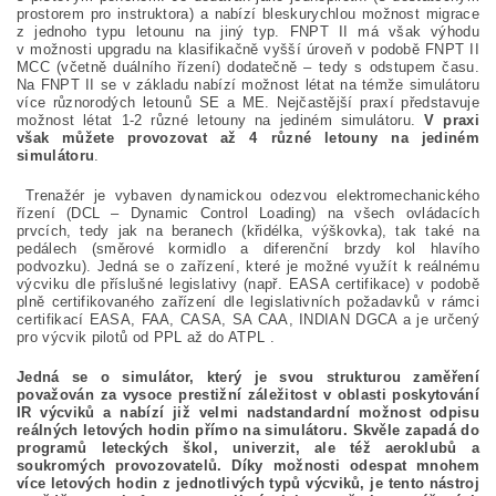
prostorem pro instruktora) a nabízí bleskurychlou možnost migrace
z jednoho typu letounu na jiný typ. FNPT II má však výhodu
v možnosti upgradu na klasifikačně vyšší úroveň v podobě FNPT II
MCC (včetně duálního řízení) dodatečně – tedy s odstupem času.
Na FNPT II se v základu nabízí možnost létat na témže simulátoru
více různorodých letounů SE a ME. Nejčastější praxí představuje
možnost létat 1-2 různé letouny na jediném simulátoru.
V praxi
však můžete provozovat až 4 různé letouny na jediném
simulátoru
.
Trenažér je vybaven dynamickou odezvou elektromechanického
řízení (DCL – Dynamic Control Loading) na všech ovládacích
prvcích, tedy jak na beranech (křidélka, výškovka), tak také na
pedálech (směrové kormidlo a diferenční brzdy kol hlavího
podvozku). Jedná se o zařízení, které je možné využít k reálnému
výcviku dle příslušné legislativy (např. EASA certifikace) v podobě
plně certifikovaného zařízení dle legislativních požadavků v rámci
certifikací EASA, FAA, CASA, SA CAA, INDIAN DGCA a je určený
pro výcvik pilotů od PPL až do ATPL .
Jedná se o simulátor, který je svou strukturou zaměření
považován za vysoce prestižní záležitost v oblasti poskytování
IR výcviků a nabízí již velmi nadstandardní možnost odpisu
reálných letových hodin přímo na simulátoru. Skvěle zapadá do
programů leteckých škol, univerzit, ale též aeroklubů a
soukromých provozovatelů. Díky možnosti odespat mnohem
více letových hodin z jednotlivých typů výcviků, je tento nástroj