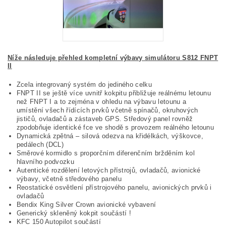
Níže následuje přehled kompletní výbavy simulátoru S812 FNPT
II
Zcela integrovaný systém do jediného celku
FNPT II se ještě více uvnitř kokpitu přibližuje reálnému letounu
než FNPT I a to zejména v ohledu na výbavu letounu a
umístění všech řídících prvků včetně spínačů, okruhových
jističů, ovladačů a zástaveb GPS. Středový panel rovněž
zpodobňuje identické fce ve shodě s provozem reálného letounu
Dynamická zpětná – silová odezva na křidélkách, výškovce,
pedálech (DCL)
Směrové kormidlo s proporčním diferenčním bržděním kol
hlavního podvozku
Autentické rozdělení letových přístrojů, ovladačů, avionické
výbavy, včetně středového panelu
Reostatické osvětlení přístrojového panelu, avionických prvků i
ovladačů
Bendix King Silver Crown avionické vybavení
Generický skleněný kokpit součástí !
KFC 150 Autopilot součástí