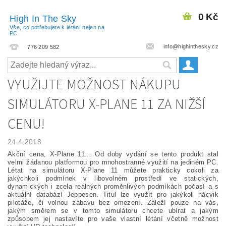
0 Kč
High In The Sky
Vše, co potřebujete k létání nejen na
PC
info@highinthesky.cz
776 209 582
VYUŽIJTE MOŽNOST NÁKUPU
SIMULÁTORU X-PLANE 11 ZA NIŽŠÍ
CENU!
24.4.2018
Akční cena, X-Plane 11... Od doby vydání se tento produkt stal
velmi žádanou platformou pro mnohostranné využití na jediném PC.
Létat na simulátoru X-Plane 11 můžete prakticky cokoli za
jakýchkoli podmínek v libovolném prostředí ve statických,
dynamických i zcela reálných proměnlivých podmíkách počasí a s
aktuální databází Jeppesen. Titul lze využít pro jakýkoli nácvik
pilotáže, či volnou zábavu bez omezení. Záleží pouze na vás,
jakým směrem se v tomto simulátoru chcete ubírat a jakým
způsobem jej nastavíte pro vaše vlastní létání včetně možnost