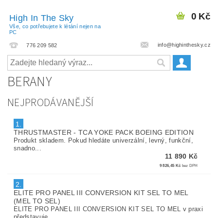
0 Kč
High In The Sky
Vše, co potřebujete k létání nejen na
PC
info@highinthesky.cz
776 209 582
BERANY
NEJPRODÁVANĚJŠÍ
1.
THRUSTMASTER - TCA YOKE PACK BOEING EDITION
Produkt skladem. Pokud hledáte univerzální, levný, funkční,
snadno...
11 890 Kč
9 826,45 Kč
bez DPH
2.
ELITE PRO PANEL III CONVERSION KIT SEL TO MEL
(MEL TO SEL)
ELITE PRO PANEL III CONVERSION KIT SEL TO MEL v praxi
představuje...