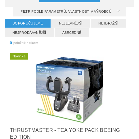
FILTR PODLE PARAMETRŮ, VLASTNOSTÍ A VÝROBCŮ
DOPORUČUJEME
NEJLEVNĚJŠÍ
NEJDRAŽŠÍ
NEJPRODÁVANĚJŠÍ
ABECEDNĚ
5
položek celkem
Novinka
THRUSTMASTER - TCA YOKE PACK BOEING
EDITION