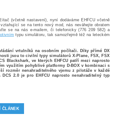
čítač (včetně nastavení), nyní dodáváme EHFCU včetně
 vztahující se na tento nový mod, nás neváhejte obratem
ťte se na nás e-mailem, či telefonicky (776 209 582) a
otivním
typu simulátoru, tak samozřejmě též na leteckém
vládání vrtulníků na osobním počítači. Díky přímé DX
osti jsou to civilní typy simulátorů X-Plane, FSX, FSX
 DCS Blackshark, ve kterých EHFCU patří mezi naprosto
žným využitím pohyblivé platformy D-BOX v kombinaci s
alší rozměr nenahraditelného vjemu z pilotáže v každé
éna DCS 2.0 je pro EHFCU naprosto nenahraditelný typ
Í ČLÁNEK