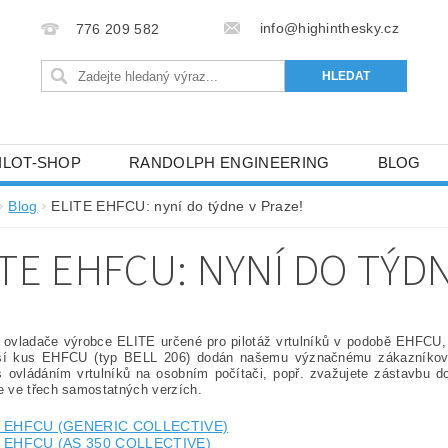
info@highinthesky.cz
776 209 582
ILOT-SHOP
RANDOLPH ENGINEERING
BLOG
HRANY OSOBNÍCH ÚDAJŮ (GDPR)
Blog
ELITE EHFCU: nyní do týdne v Praze!
ITE EHFCU: NYNÍ DO TÝDN
 ovladače výrobce ELITE určené pro pilotáž vrtulníků v podobě EHFCU
ší kus EHFCU (typ BELL 206) dodán našemu význačnému zákazníkovi 
s ovládáním vrtulníků na osobním počítači, popř. zvažujete zástavbu d
 ve třech samostatných verzích.
E EHFCU (GENERIC COLLECTIVE)
 EHFCU (AS 350 COLLECTIVE)