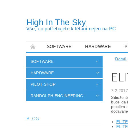
High In The Sky
Vše, co potřebujete k létání nejen na PC
SOFTWARE
HARDWARE
P
OBCHODNÍ PODMÍNKY
PODMÍNKY OC
Domů
SOFTWARE
EL
HARDWARE
PILOT-SHOP
7.2.2017
RANDOLPH ENGINEERING
Sdružené
bude dal
problém 
dodáváme
BLOG
ELIT
ELITE