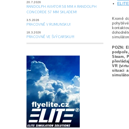
20.7.2026
ELITE
RANDOLPH AVIATOR 58 MM A RANDOLPH
CONCORDE 57 MM SKLADEM!
Kromě do
3.5.2026
pohyblivé
PRACOVNĚ V RUMUNSKU!
kontakto
dohodnět
18.3.2026
PRACOVNĚ VE ŠVÝCARSKU!!!
simulátor
POZN: EH
podpoře,
Steam, P
převláda
VR (virt
situaci 
simuláto