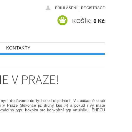
|
PŘIHLÁŠENÍ
REGISTRACE
KOŠÍK:
0 Kč
KONTAKTY
E V PRAZE!
, nyní dodáváme do týdne od objednání. V současné době
v Praze (dokonce již druhý kus :-) a pokud i vy máte
omácího typu kokpitu pro konkrétní typ vrtulníku, EHFCU