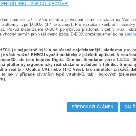
 EHFCU (BELL 206 COLLECTIVE)
dání produktu až k Vám domů a provedení nutné instalace na Váš po
 platformy typu D-BOX (3-4 aktuátory). Pro vyžádání konkrétní nabídky
vat. Pokud máte zájem D-BOX pohyblivou platformu vidět v praxi, obra
e vhodný termín pro vaši demo jízdu. D-BOX prezentujeme jak na
autom
u.
FCU je nejpokročilejší a současně nejefektivnější platforma pro o
 je však možné EHFCU využít prakticky v jakékoli aplikaci. V současn
repar3D, ale také bojové: Digital Combat Simulator verze 1.5/2.5,
jící platformy ergonomicky realistického ovládání vrtulníku. S mo
uální realita - Oculus CV1 nebo HTC Vive), tak simulátor získává d
a to jak v případě civilních typů vrtulníků, tak i bojových (zejm
ru).
PŘEDCHOZÍ ČLÁNEK
DALŠ